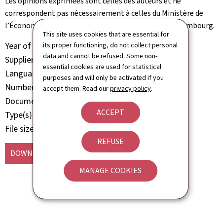
Les opinions exprimées sont celles des auteurs et ne
correspondent pas nécessairement à celles du Ministère de
l’Économie du Gouvernement du Grand-Duché de Luxembourg.
This site uses cookies that are essential for
Year of publication
2012
its proper functioning, do not collect personal
data and cannot be refused. Some non-
Supplier
Ministère de l'Economie
essential cookies are used for statistical
Language(s)
English
purposes and will only be activated if you
Number of pages
288 page(s)
accept them. Read our
privacy policy
.
Document format
Pdf
ACCEPT
Type(s)
Report Study Analysis
File size
5.52 Mb
REFUSE
DOWNLOAD
(EN, PDF - 5.52 MB)
MANAGE COOKIES