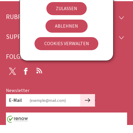
ZULASSEN
RUBRIKEN
Footer
RUBRI
ABLEHNEN
SUPPORT
SUPP
COOKIES VERWALTEN
FOLGEN SIE UNS
Twitter
Facebook
RSS
Newsletter
🡒
E-Mail