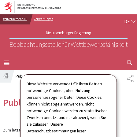
Zur Hauptnavigation
Zum Inhalt
DE
gouvernement.lu
Verwaltungen
DE
Die Luxemburger Regierung
Beobachtungsstelle für Wettbewerbsfähigkeit
SUCHFLED 
MENÜ
HAUPT-
Publications
TE
Startseite
Diese Website verwendet für ihren Betrieb
notwendige Cookies, ohne Nutzung
personenbezogener Daten. Diese Cookies
Publications
können nicht abgelehnt werden. Nicht
notwendige Cookies werden zu statistischen
Zwecken benutzt und nur aktiviert, wenn Sie
sie zulassen. Unsere
Zum letzten Mal aktualisiert am
12.09.2024
Datenschutzbestimmungen
lesen.