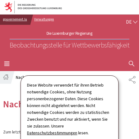
Zur Hauptnavigation
Zum Inhalt
DE
gouvernement.lu
Verwaltungen
DE
Die Luxemburger Regierung
Beobachtungsstelle für Wettbewerbsfähigkeit
SUCHFLED 
MENÜ
HAUPT-
Nachrichten
TE
Startseite
Diese Website verwendet für ihren Betrieb
notwendige Cookies, ohne Nutzung
personenbezogener Daten. Diese Cookies
Nachrichten
können nicht abgelehnt werden. Nicht
notwendige Cookies werden zu statistischen
Zwecken benutzt und nur aktiviert, wenn Sie
sie zulassen. Unsere
Zum letzten Mal aktualisiert am
12.09.2024
Datenschutzbestimmungen
lesen.