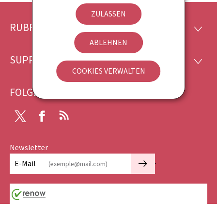
ZULASSEN
RUBRIKEN
Footer
RUBRI
ABLEHNEN
SUPPORT
SUPP
COOKIES VERWALTEN
FOLGEN SIE UNS
Twitter
Facebook
RSS
Newsletter
🡒
E-Mail