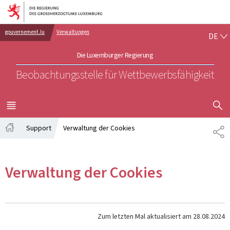
Zur Hauptnavigation
Zum Inhalt
DE
gouvernement.lu
Verwaltungen
DE
Die Luxemburger Regierung
Beobachtungsstelle für Wettbewerbsfähigkeit
SUCHFLED 
MENÜ
HAUPT-
Support
Verwaltung der Cookies
TE
Startseite
Verwaltung der Cookies
Zum letzten Mal aktualisiert am
28.08.2024