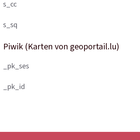
s_cc
s_sq
Piwik (Karten von geoportail.lu)
_pk_ses
_pk_id