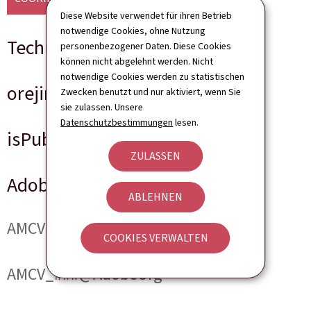
Diese Website verwendet für ihren Betrieb
notwendige Cookies, ohne Nutzung
Technische Cookies
personenbezogener Daten. Diese Cookies
können nicht abgelehnt werden. Nicht
notwendige Cookies werden zu statistischen
orejime
Zwecken benutzt und nur aktiviert, wenn Sie
sie zulassen. Unsere
Datenschutzbestimmungen
lesen.
isPublicWebsite
ZULASSEN
Adobe Analytics
ABLEHNEN
AMCVS_###@AdobeOrg
COOKIES VERWALTEN
AMCV_###@AdobeOrg