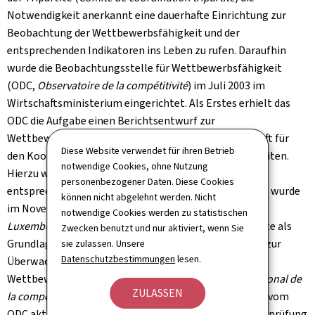
Notwendigkeit anerkannt eine dauerhafte Einrichtung zur
Beobachtung der Wettbewerbsfähigkeit und der
entsprechenden Indikatoren ins Leben zu rufen. Daraufhin
wurde die Beobachtungsstelle für Wettbewerbsfähigkeit
(ODC,
Observatoire de la compétitivité
) im Juli 2003 im
Wirtschaftsministerium eingerichtet. Als Erstes erhielt das
ODC die Aufgabe einen Berichtsentwurf zur
Wettbewerbsfähigkeit der luxemburgischen Wirtschaft für
Diese Website verwendet für ihren Betrieb
den Koordinierungsausschuss der Tripartite vorzubereiten.
notwendige Cookies, ohne Nutzung
Hierzu wurde ein externer Experte beauftragt und der
personenbezogener Daten. Diese Cookies
entsprechende Bericht von Professor Lionel Fontagné wurde
können nicht abgelehnt werden. Nicht
im November 2004 veröffentlicht (
"Compétitivité du
notwendige Cookies werden zu statistischen
Luxembourg: une paille dans l'acier
"). Der Bericht diente als
Zwecken benutzt und nur aktiviert, wenn Sie
Grundlage zur Einführung eines Kennzahlen-Systems zur
sie zulassen. Unsere
Datenschutzbestimmungen
lesen.
Überwachung und Bewertung der nationalen
Wettbewerbsfähigkeit. Dieses als
tableau de bord national de
ZULASSEN
la compétitivité
(TBCO) bezeichnete Tool wird jährlich vom
ODC aktualisiert. Infolge einer kürzlich erfolgten Überprüfung