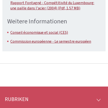
Rapport Fontagné - Compétitivité du Luxembourg:
une paille dans l'acier (2004) (Pdf, 1,57 MB)
Weitere Informationen
Conseil économique et social (CES)
Commission européenne - Le semestre européen
RUBRIKEN
Footer
RUBRI