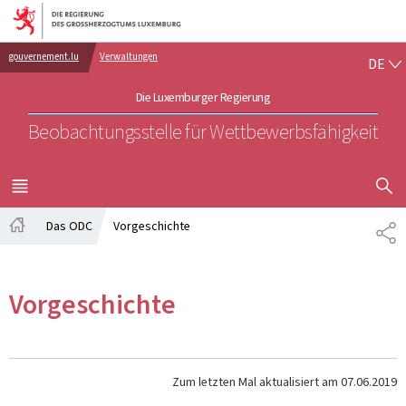
Zur Hauptnavigation
Zum Inhalt
DE
gouvernement.lu
Verwaltungen
DE
Die Luxemburger Regierung
Beobachtungsstelle für Wettbewerbsfähigkeit
SUCHFLED 
MENÜ
HAUPT-
Das ODC
Vorgeschichte
TE
Startseite
Vorgeschichte
Zum letzten Mal aktualisiert am
07.06.2019