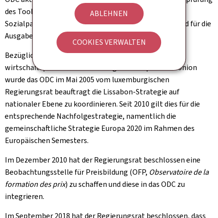
des Tools in Zusammenarbeit mit dem CES und den
ABLEHNEN
Sozialpartnern hat das ODC das TBCO überarbeitet und für die
Ausgabe 2017 erneuert und umgestaltet.
COOKIES VERWALTEN
Bezüglich der Beteiligung an den Arbeiten zur
wirtschaftspolitischen Steuerung der Europäischen Union
wurde das ODC im Mai 2005 vom luxemburgischen
Regierungsrat beauftragt die Lissabon-Strategie auf
nationaler Ebene zu koordinieren. Seit 2010 gilt dies für die
entsprechende Nachfolgestrategie, namentlich die
gemeinschaftliche Strategie Europa 2020 im Rahmen des
Europäischen Semesters.
Im Dezember 2010 hat der Regierungsrat beschlossen eine
Beobachtungsstelle für Preisbildung (OFP,
Observatoire de la
formation des prix
) zu schaffen und diese in das ODC zu
integrieren.
Im September 2018 hat der Regierungsrat beschlossen, dass