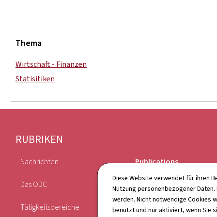
Thema
Wirtschaft - Finanzen
Statisitiken
Footer
RUBRIKEN
Nachrichten
Publications
Diese Website verwendet für ihren B
Das ODC
Kalender
Nutzung personenbezogener Daten. D
werden. Nicht notwendige Cookies w
Tätigkeitsbereiche
Verzeichnis
benutzt und nur aktiviert, wenn Sie s