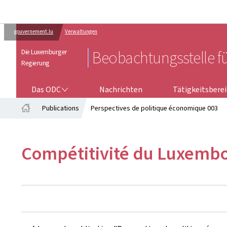
gouvernement.lu
Verwaltungen
Die Luxemburger
Beobachtungsstelle f
Regierung
DAS ODC
Das ODC
Nachrichten
Tätigkeitsbere
Publications
Perspectives de politique économique 003
Startseite
Compétitivité du Luxembou