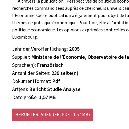
A travers la publication "Perspectives de politique écono
recherches commanditées auprès de chercheurs universitaire
l’Economie. Cette publication a également pour objet de fa
thèmes de politique économique. Pour finir, elle a l’ambition 
politique économique. Les opinions exprimées sont celles 
Luxembourg.
Jahr der Veröffentlichung
2005
Supplier
Ministère de l’Économie, Observatoire de l
Sprache(n)
Französisch
Anzahl der Seiten
239 seite(n)
Dokumentformat
Pdf
Art(en)
Bericht Studie Analyse
Dateigröße
1,57 MB
HERUNTERLADEN
(FR, PDF - 1,57 MB)