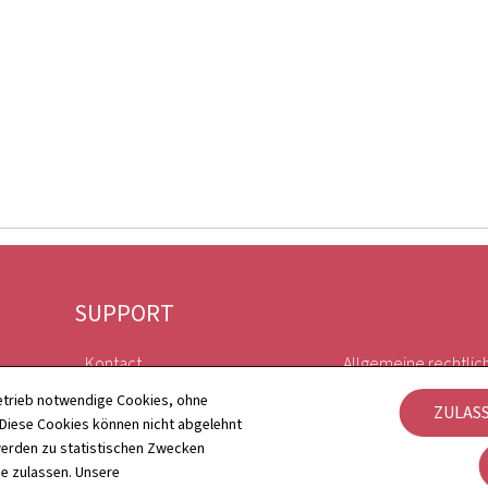
SUPPORT
Kontact
Allgemeine rechtlic
etrieb notwendige Cookies, ohne
ZULAS
Sitemap
Barrierefreiheit
iese Cookies können nicht abgelehnt
erden zu statistischen Zwecken
Informationen zur Webseite
Verwaltung der Coo
ie zulassen. Unsere