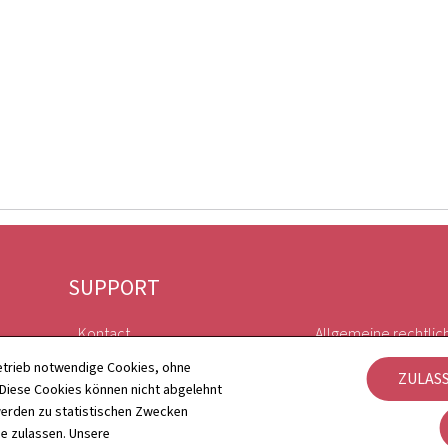
SUPPORT
Kontact
Allgemeine rechtlic
etrieb notwendige Cookies, ohne
ZULAS
Sitemap
Barrierefreiheit
iese Cookies können nicht abgelehnt
erden zu statistischen Zwecken
Informationen zur Webseite
Verwaltung der Coo
ie zulassen. Unsere