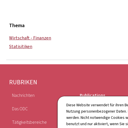
Thema
Wirtschaft - Finanzen
Statisitiken
Footer
RUBRIKEN
Nachrichten
Publications
Diese Website verwendet für ihren B
Das ODC
Kalender
Nutzung personenbezogener Daten. D
werden. Nicht notwendige Cookies w
Tätigkeitsbereiche
Verzeichnis
benutzt und nur aktiviert, wenn Sie s