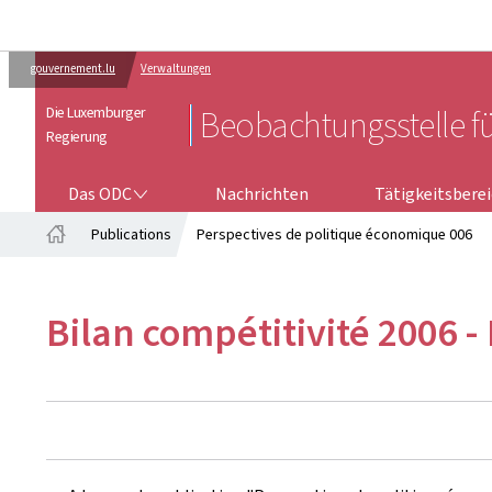
gouvernement.lu
Verwaltungen
Die Luxemburger
Beobachtungsstelle f
Regierung
DAS ODC
Das ODC
Nachrichten
Tätigkeitsbere
Publications
Perspectives de politique économique 006
Startseite
Bilan compétitivité 2006 -