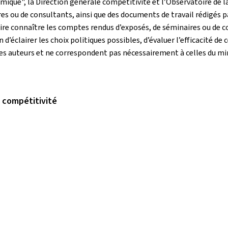
mique", la Direction générale compétitivité et l’Observatoire de la
s ou de consultants, ainsi que des documents de travail rédigés p
ire connaître les comptes rendus d’exposés, de séminaires ou de c
d’éclairer les choix politiques possibles, d’évaluer l’efficacité de 
des auteurs et ne correspondent pas nécessairement à celles du 
a compétitivité