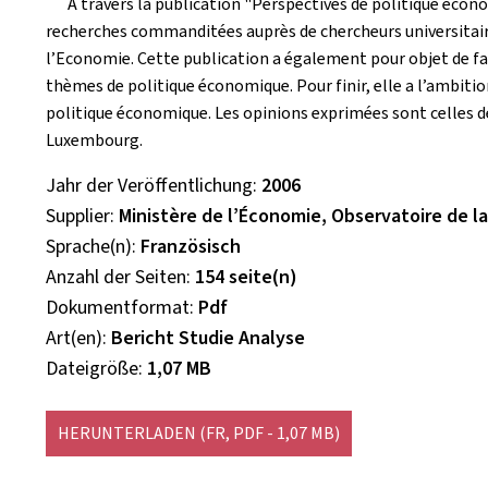
A travers la publication "Perspectives de politique écono
recherches commanditées auprès de chercheurs universitaire
l’Economie. Cette publication a également pour objet de fa
thèmes de politique économique. Pour finir, elle a l’ambition 
politique économique. Les opinions exprimées sont celles 
Luxembourg.
Jahr der Veröffentlichung
2006
Supplier
Ministère de l’Économie, Observatoire de l
Sprache(n)
Französisch
Anzahl der Seiten
154 seite(n)
Dokumentformat
Pdf
Art(en)
Bericht Studie Analyse
Dateigröße
1,07 MB
HERUNTERLADEN
(FR, PDF - 1,07 MB)