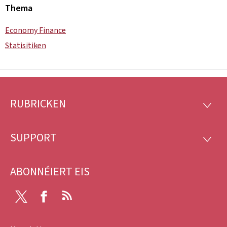
Thema
Economy Finance
Statisitiken
RUBRICKEN
Fousszeil
RUBRI
SUPPORT
SUPP
ABONNÉIERT EIS
Twitter
Facebook
RSS