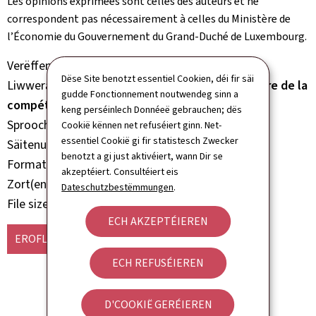
Les opinions exprimées sont celles des auteurs et ne
correspondent pas nécessairement à celles du Ministère de
l’Économie du Gouvernement du Grand-Duché de Luxembourg.
Verëffentlechungsjoer
2010
Dëse Site benotzt essentiel Cookien, déi fir säi
Liwwerant
Ministère de l’Économie, Observatoire de la
gudde Fonctionnement noutwendeg sinn a
compétitivité
keng perséinlech Donnéeë gebrauchen; dës
Sprooch(en)
Englesch
Cookië kënnen net refuséiert ginn. Net-
essentiel Cookië gi fir statistesch Zwecker
Säitenunzuel
210 säit(en)
benotzt a gi just aktivéiert, wann Dir se
Format vum Dokument
Pdf
akzeptéiert. Consultéiert eis
Zort(en)
Rapport Etüd Analys
Dateschutzbestëmmungen
.
File size
4.20 Mb
ECH AKZEPTÉIEREN
EROFLUEDEN
(EN, PDF - 4.20 MB)
ECH REFUSÉIEREN
D'COOKIË GERÉIEREN