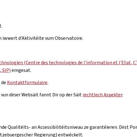
t.
n iwwert d'Aktivitéite vum Observatoire.
hnologien (Centre des technologies de l'information et l'Etat, C
 SIP)
ëmgesat.
. de
Kontaktformulaire
.
un dëser Websäit fannt Dir op der Säit
rechtlech Aspekter
.
nde Qualitéits- an Accessibilitéitsniveau ze garantéieren. Dës
ëtzebuergescher Regierung) entwéckelt.