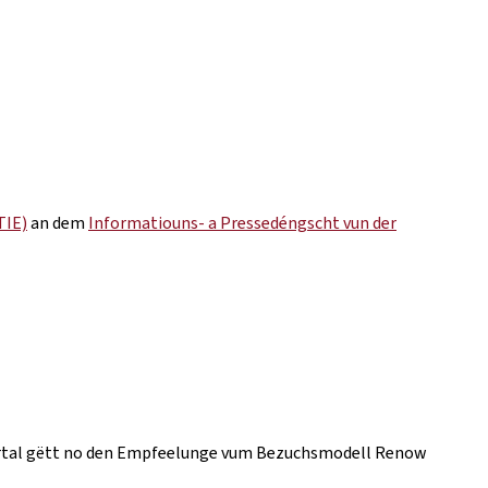
TIE)
an dem
Informatiouns- a Pressedéngscht vun der
t Portal gëtt no den Empfeelunge vum Bezuchsmodell Renow