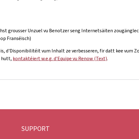
echst grousser Unzuel vu Benotzer seng Internetsäiten zougängle
(op Franséisch)
is, d'Disponibilitéit vum Inhalt ze verbesseren, fir datt kee vum
 hutt,
kontaktéiert w.e.g. d'Equipe vu Renow (Text)
.
SUPPORT