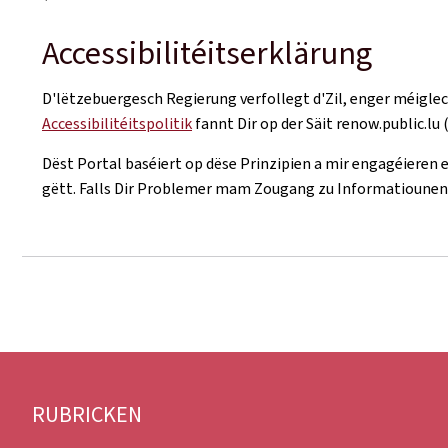
Accessibilitéitserklärung
D'lëtzebuergesch Regierung verfollegt d'Zil, enger méigl
Accessibilitéitspolitik
fannt Dir op der Säit renow.public.lu 
Dëst Portal baséiert op dëse Prinzipien a mir engagéieren e
gëtt. Falls Dir Problemer mam Zougang zu Informatiounen
Fousszeil
RUBRICKEN