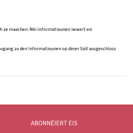
ch ze maachen. Méi Informatiounen iwwert eis
 Zougang zu den Informatiounen op dëser Säit ausgeschloss
ABONNÉIERT EIS