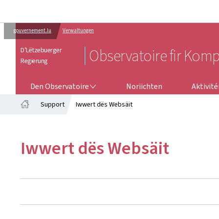
gouvernement.lu
Verwaltungen
D’Lëtzebuerger
Observatoire fir Kompe
Regierung
DEN OBSERVATOIRE
Den Observatoire
Noriichten
Aktivité
Support
Iwwert dës Websäit
Startsäit
Iwwert dës Websäit