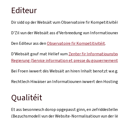
Editeur
Dir sidd op der Websäit vum Observatoire fir Kompetitivitéi
D'Zil vun der Websäit ass d'Verbreedung vun Informatioune
Den Editeur ass den
Observatoire fir Kompetitivitéit
.
D'Websäit gouf mat Hëllef vum
Zenter fir Informatiounstec
Regierung (Service information et presse du gouvernement,
Bei Froen iwwert dës Websäit an hiren Inhalt benotzt w.e.g
Rechtlech Hiwäiser an Informatiounen iwwert den Hosting v
Qualitéit
Et ass besonnesch dorop opgepasst ginn, en zefriddestelle
(Bezuchsmodell vun der Website-Normalisatioun vun der l