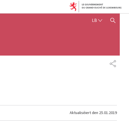
LËTZEBUERGE
LB
SHOW HIDE SEARCH
SHARE
Aktualiséiert den
25.01.2019