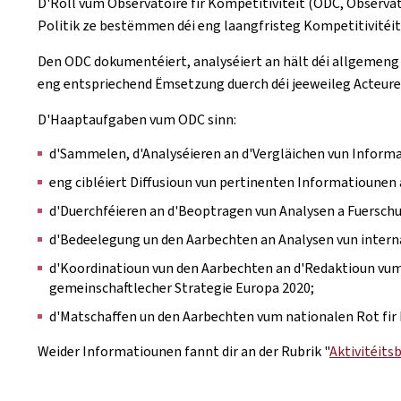
D'Roll vum Observatoire fir Kompetitivitéit (ODC, Observato
Politik ze bestëmmen déi eng laangfristeg Kompetitivitéi
Den ODC dokumentéiert, analyséiert an hält déi allgemeng 
eng entspriechend Ëmsetzung duerch déi jeeweileg Acteuren
D'Haaptaufgaben vum ODC sinn:
d'Sammelen, d'Analyséieren an d'Vergläichen vun Inform
eng cibléiert Diffusioun vun pertinenten Informatiounen
d'Duerchféieren an d'Beoptragen vun Analysen a Fuerschu
d'Bedeelegung un den Aarbechten an Analysen vun intern
d'Koordinatioun vun den Aarbechten an d'Redaktioun 
gemeinschaftlecher Strategie Europa 2020;
d'Matschaffen un den Aarbechten vum nationalen Rot fir P
Weider Informatiounen fannt dir an der Rubrik "
Aktivitéits