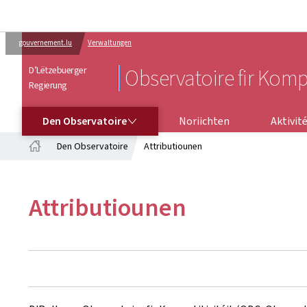
gouvernement.lu
Verwaltungen
D’Lëtzebuerger
Observatoire fir Kompe
Regierung
DEN OBSERVATOIRE
Den Observatoire
Noriichten
Aktivit
Den Observatoire
Attributiounen
Startsäit
Attributiounen