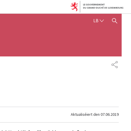
LËTZEBUERGE
LB
SHOW HIDE SEARCH
SHARE
Aktualiséiert den
07.06.2019