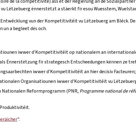
ire de la compétitivité) ass et der Regierung an de Sozialpartner
t vu Lëtzebuerg ënnerstëtzt a stäerkt fir esou Wuesstem, Wuelst
Entwécklung vun der Kompetitivitéit vu Lëtzebuerg am Bléck. Den 
 un a begleet dës och.
atiounen iwwer d'Kompetitivitéit op nationalem an international
 als Ënnerstëtzung fir strategesch Entscheedungen kënnen ze tref
ngsaarbechten iwwer d'Kompetitivitéit an hier decisiv Facteuren;
ationalen Organisatiounen iwwer d'Kompetitivitéit vu Lëtzebue
vum Nationalen Reformprogramm (PNR,
Programme national de ré
roduktivitéit.
beräicher
".