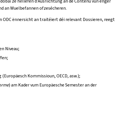
 dobäi ze hëllefen d'Ausriichtung an de Contenu vun enger
and an Wuelbefannen ofzesécheren.
ODC ënnersicht an traitéiert déi relevant Dossieren, reegt
en Niveau;
fen;
rg (Europäesch Kommissioun, OECD, asw.);
forme
) am Kader vum Europäesche Semester an der