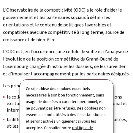
L'Observatoire de la compétitivité (ODC) a le rôle d'aider le
gouvernement et les partenaires sociaux à définir les
orientations et le contenu de politiques favorables et
compatibles avec une compétitivité à long terme, source de
croissance et de bien-être.
L'ODC est, en l'occurrence, une cellule de veille et d'analyse de
l'évolution de la position compétitive du Grand-Duché de
Luxembourg chargée d'instruire les dossiers, de les surveiller
et d'impulser l'accompagnement par les partenaires désignés.
Les principales missions de l'ODC sont:
Ce site utilise des cookies essentiels
nécessaires à son bon fonctionnement, sans
la collecte, l'analyse et la comparaison des informations
usage de données à caractère personnel, et
existantes relatives à la compétitivité au niveau national et
ne pouvant pas être refusés. Des cookies non
international;
essentiels sont utilisés à des fins statistiques
la diffusion ciblée d'informations sélectionnées et traitées,
et seront activés uniquement si vous les
utiles à la prise de décision stratégique;
acceptez. Consulter notre
politique de