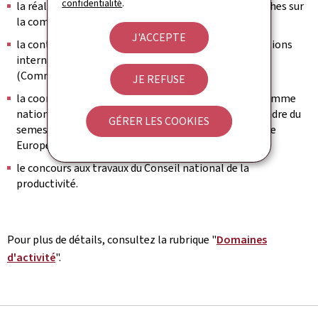
confidentialité
.
la réalisation et la commande d'études et de recherches sur
la compétitivité et ses déterminants;
J'ACCEPTE
la contribution aux travaux et analyses des organisations
internationales sur la compétitivité du Luxembourg
(Commission européenne, OCDE, etc.);
JE REFUSE
la coordination des travaux et la rédaction du Programme
national de réforme (PNR) du Luxembourg dans le cadre du
GÉRER LES COOKIES
semestre européen et de la stratégie communautaire
Europe 2020;
le concours aux travaux du Conseil national de la
productivité.
Pour plus de détails, consultez la rubrique "
Domaines
d'activité
".