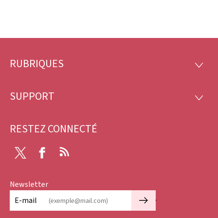
RUBRIQUES
Pied
RUBRI
de
SUPPORT
SUPP
page
RESTEZ CONNECTÉ
Twitter
Facebook
RSS
Newsletter
🡒
E-mail