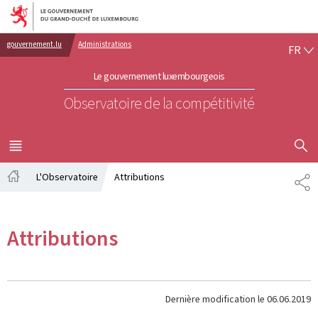
Aller au menu principal
Aller au contenu
FR
gouvernement.lu
Administrations
FR
Le gouvernement luxembourgeois
Observatoire de la compétitivité
AFFICHER
MENU
PRINCIPAL
L'Observatoire
Attributions
PA
Accueil
Attributions
Dernière modification le
06.06.2019