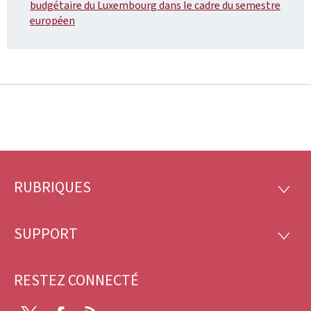
budgétaire du Luxembourg dans le cadre du semestre
européen
RUBRIQUES
Pied
RUBRI
de
SUPPORT
SUPP
page
RESTEZ CONNECTÉ