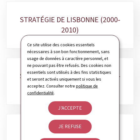
Sous-
STRATÉGIE DE LISBONNE (2000-
rubriques
2010)
Ce site utilise des cookies essentiels
nécessaires à son bon fonctionnement, sans
usage de données à caractère personnel, et
ne pouvant pas être refusés. Des cookies non
essentiels sont utilisés à des fins statistiques
STRATÉGIE EUROPE 2020 (2010-
et seront activés uniquement si vous les
2020)
acceptez. Consulter notre
politique de
confidentialité
.
J'ACCEPTE
JE REFUSE
INDICATEURS DE SUIVI