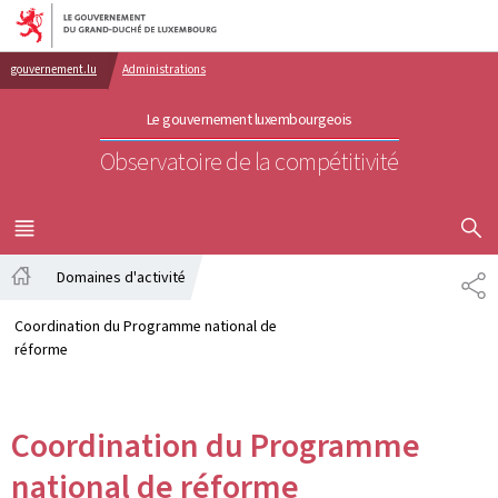
Aller au menu principal
Aller au contenu
gouvernement.lu
Administrations
Le gouvernement luxembourgeois
Observatoire de la compétitivité
AFFICHER
MENU
PRINCIPAL
Domaines d'activité
PA
Accueil
Coordination du Programme national de
réforme
Coordination du Programme
national de réforme