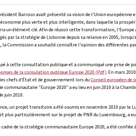
ent Barroso avait présenté sa vision de l'Union européenne en 2020
conomie plus verte et plus intelligente, dans laquelle la prospéri
sera un élément clé. Afin de réussir cette transformation, l'Europ
és par la stratégie de Lisbonne depuis sa relance en 2005, lorsqu'e
, la Commission a souhaité connaître l'opinion des différentes par
é à cette consultation publique et a communiqué une prise de pos
onses de la consulation publique Europe 2020 (Pdf)
. En mars 2010
 les chefs d'État et de gouvernement lors du
Conseil européen de 
ie communautaire "Europe 2020" a eu lieu en juin 2010 à la Chambre
e juin 2010.
ance, un projet transitoire a été soumis en novembre 2010 par le
et plus particulièrement sur le projet de PNR du Luxembourg, a eu
cadre de la stratégie communautaire Europe 2020, a été confiée à 