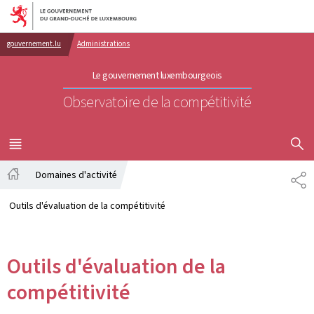
Aller au menu principal
Aller au contenu
gouvernement.lu
Administrations
Le gouvernement luxembourgeois
Observatoire de la compétitivité
AFFICHER
MENU
PRINCIPAL
Domaines d'activité
PA
Accueil
Outils d'évaluation de la compétitivité
Outils d'évaluation de la
compétitivité