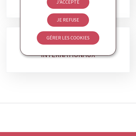
COMPÉTITIVITÉ
J'ACCEPTE
JE REFUSE
GÉRER LES COOKIES
SUIVI DES BENCHMARKS
INTERNATIONAUX