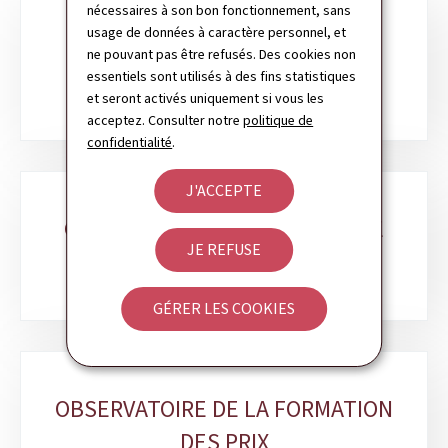
nécessaires à son bon fonctionnement, sans
Sous-
usage de données à caractère personnel, et
OUTILS D'ÉVALUATION DE LA
ne pouvant pas être refusés. Des cookies non
rubriques
COMPÉTITIVITÉ
essentiels sont utilisés à des fins statistiques
et seront activés uniquement si vous les
acceptez. Consulter notre
politique de
confidentialité
.
J'ACCEPTE
COORDINATION DU PROGRAMME
JE REFUSE
NATIONAL DE RÉFORME
GÉRER LES COOKIES
OBSERVATOIRE DE LA FORMATION
DES PRIX