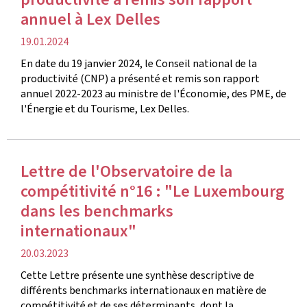
annuel à Lex Delles
date
19.01.2024
de
En date du 19 janvier 2024, le Conseil national de la
publication
productivité (CNP) a présenté et remis son rapport
annuel 2022-2023 au ministre de l'Économie, des PME, de
l'Énergie et du Tourisme, Lex Delles.
Lettre de l'Observatoire de la
compétitivité n°16 : "Le Luxembourg
dans les benchmarks
internationaux"
date
20.03.2023
de
Cette Lettre présente une synthèse descriptive de
publication
différents benchmarks internationaux en matière de
compétitivité et de ses déterminants, dont la