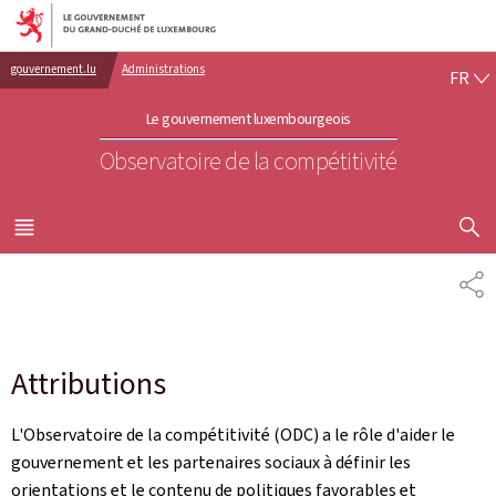
Aller au menu principal
Aller au contenu
FR
gouvernement.lu
Administrations
FR
Le gouvernement luxembourgeois
Observatoire de la compétitivité
AFFICHER
MENU
PRINCIPAL
PA
Attributions
L'Observatoire de la compétitivité (ODC) a le rôle d'aider le
gouvernement et les partenaires sociaux à définir les
orientations et le contenu de politiques favorables et