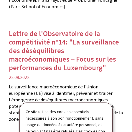
l’Économie M. Franz Fayot et de Prof. Lionel Fontagné
(Paris School of Economics).
Lettre de l'Observatoire de la
compétitivité n°14: "La surveillance
des déséquilibres
macroéconomiques − Focus sur les
performances du Luxembourg"
date
22.09.2022
de
La surveillance macroéconomique de l'Union
publication
européenne (UE) vise à identifier, prévenir et traiter
l'émergence de déséquilibres macroéconomiques
potentiellement dangereux qui pourraient nuire à la
Ce site utilise des cookies essentiels
stabilité économique d'un État membre particulier, de la
nécessaires à son bon fonctionnement, sans
zone euro ou de l'UE dans son ensemble.
usage de données à caractère personnel, et
ne pouvant pas être refusés. Des cookies non