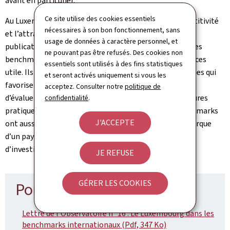
avant en particulier.
Ce site utilise des cookies essentiels
Au Luxembourg comme ailleurs, le débat sur la compétitivité
nécessaires à son bon fonctionnement, sans
et l’attractivité est régulièrement relancé lors de la
usage de données à caractère personnel, et
publication de classements internationaux des pays. Ces
ne pouvant pas être refusés. Des cookies non
benchmarks constituent un étalonnage de performances
essentiels sont utilisés à des fins statistiques
utile. Ils sont des outils de communication remarquables qui
et seront activés uniquement si vous les
favorisent le débat public et permettent aux autorités
acceptez. Consulter notre
politique de
d’évaluer leurs politiques en les comparant aux meilleures
confidentialité
.
pratiques. En raison de leur écho médiatique, les benchmarks
J'ACCEPTE
ont aussi un impact non négligeable sur l’image de marque
d’un pays et peuvent ainsi influencer la perception
d’investisseurs potentiels.
JE REFUSE
GÉRER LES COOKIES
Pour en savoir plus
Lettre de l'Observatoire n° 16 : Le Luxembourg dans les
benchmarks internationaux (Pdf, 347 Ko)