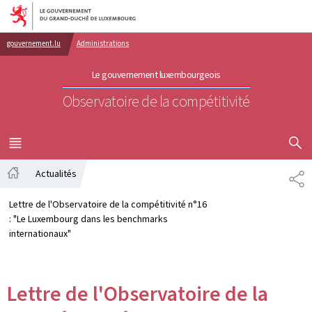
Aller au menu principal
Aller au contenu
gouvernement.lu
Administrations
Le gouvernement luxembourgeois
Observatoire de la compétitivité
AFFICHER
MENU
PRINCIPAL
Actualités
PA
Accueil
Lettre de l'Observatoire de la compétitivité n°16
: "Le Luxembourg dans les benchmarks
internationaux"
Lettre de l'Observatoire de la