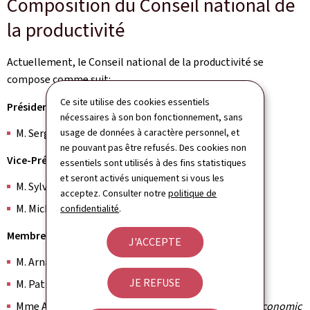
Composition du Conseil national de
la productivité
Actuellement, le Conseil national de la productivité se
compose comme suit:
Ce site utilise des cookies essentiels
Président:
nécessaires à son bon fonctionnement, sans
usage de données à caractère personnel, et
M. Serge ALLEGREZZA,
Directeur emeritus STATEC
ne pouvant pas être refusés. Des cookies non
Vice-Présidents:
essentiels sont utilisés à des fins statistiques
et seront activés uniquement si vous les
M. Sylvain HOFFMANN,
Chambre des salariés
acceptez. Consulter notre
politique de
M. Michel WURTH,
ArcelorMittal Luxembourg
confidentialité
.
Membres:
J'ACCEPTE
M. Arnaud BOURGAIN,
Université du Luxembourg
JE REFUSE
M. Patrick LENAIN,
Économiste
Mme Aline MULLER,
Luxembourg Institute of Socio-Economic