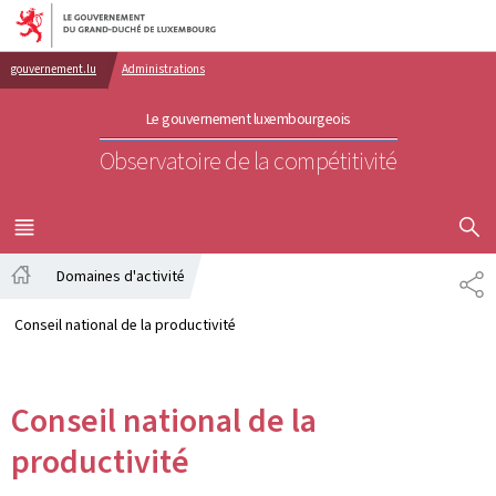
Aller au menu principal
Aller au contenu
gouvernement.lu
Administrations
Le gouvernement luxembourgeois
Observatoire de la compétitivité
AFFICHER
MENU
PRINCIPAL
Domaines d'activité
PA
Accueil
Conseil national de la productivité
Conseil national de la
productivité