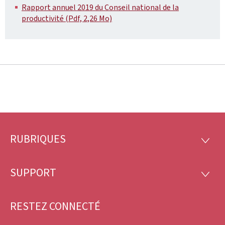
Rapport annuel 2019 du Conseil national de la
productivité (Pdf, 2,26 Mo)
RUBRIQUES
Pied
RUBRI
de
SUPPORT
SUPP
page
RESTEZ CONNECTÉ