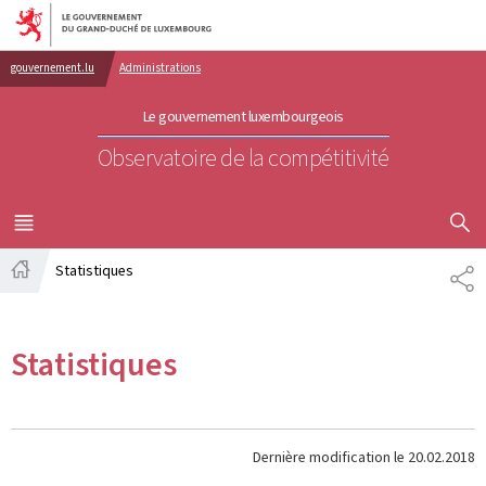
Aller au menu principal
Aller au contenu
gouvernement.lu
Administrations
Le gouvernement luxembourgeois
Observatoire de la compétitivité
AFFICHER
MENU
PRINCIPAL
Statistiques
PA
Accueil
Statistiques
Dernière modification le
20.02.2018