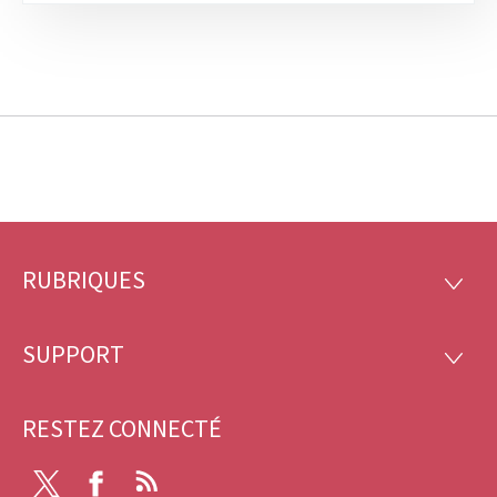
RUBRIQUES
Pied
RUBRI
de
SUPPORT
SUPP
page
RESTEZ CONNECTÉ
Twitter
Facebook
RSS