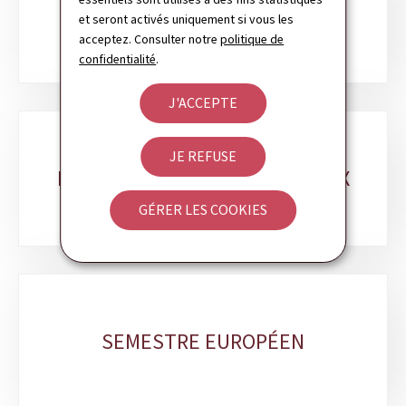
TABLEAU DE BORD NATIONAL
rubriques
et seront activés uniquement si vous les
COMPÉTITIVITÉ
acceptez. Consulter notre
politique de
confidentialité
.
J'ACCEPTE
JE REFUSE
BENCHMARKS INTERNATIONAUX
GÉRER LES COOKIES
SEMESTRE EUROPÉEN