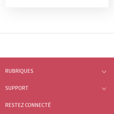
RUBRIQUES
Pied
RUBRI
de
SUPPORT
SUPP
page
RESTEZ CONNECTÉ