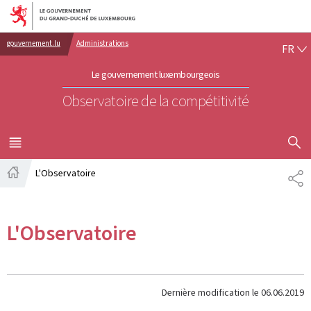
Aller au menu principal
Aller au contenu
FR
gouvernement.lu
Administrations
FR
Le gouvernement luxembourgeois
Observatoire de la compétitivité
AFFICHER
MENU
PRINCIPAL
L'Observatoire
PA
Accueil
L'Observatoire
Dernière modification le
06.06.2019