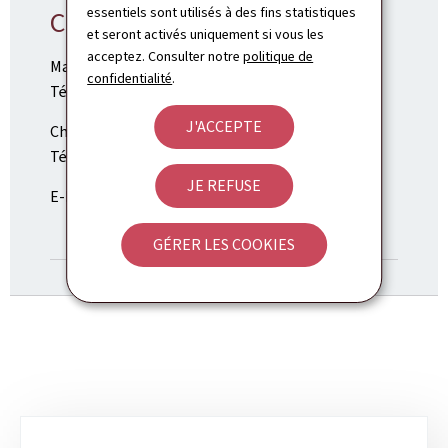
essentiels sont utilisés à des fins statistiques
Contact presse
et seront activés uniquement si vous les
acceptez. Consulter notre
politique de
Max Jentgen
confidentialité
.
Tél.: (+352) 247-84353
J'ACCEPTE
Charel Thill
Tél.: (+352) 247-84180
JE REFUSE
E-Mail:
communication.odc@eco.etat.lu
ANNUAIRE
GÉRER LES COOKIES