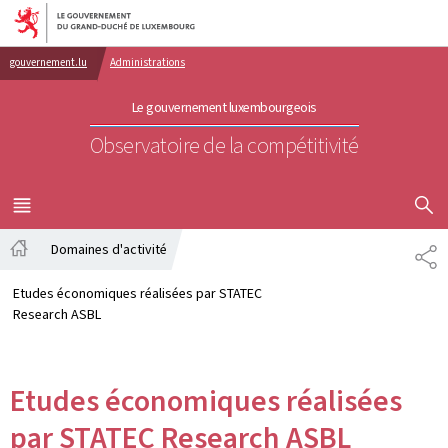
Aller au menu principal
Aller au contenu
gouvernement.lu
Administrations
Le gouvernement luxembourgeois
Observatoire de la compétitivité
AFFICHER
MENU
PRINCIPAL
Domaines d'activité
PA
Accueil
Etudes économiques réalisées par STATEC
Research ASBL
Etudes économiques réalisées
par STATEC Research ASBL