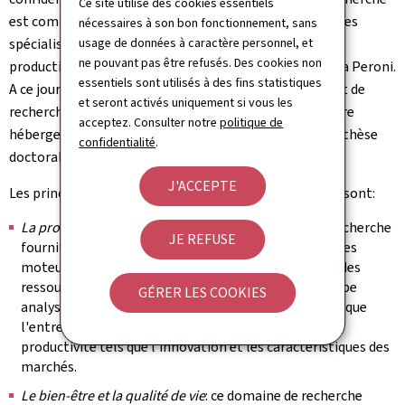
Ce site utilise des cookies essentiels
est composée d'une équipe d'économistes-économètres
nécessaires à son bon fonctionnement, sans
usage de données à caractère personnel, et
spécialisés dans les domaines de l'innovation, de la
ne pouvant pas être refusés. Des cookies non
productivité et du bien-être et est dirigée par Dr. Chiara Peroni.
essentiels sont utilisés à des fins statistiques
A ce jour, neuf chercheurs de niveau PhD et un assistant de
et seront activés uniquement si vous les
recherche travaillent sous l'égide de l'ASBL. La structure
acceptez. Consulter notre
politique de
héberge régulièrement des étudiants en master et en thèse
confidentialité
.
doctorale ainsi que des chercheurs invités.
J'ACCEPTE
Les principaux domaines de recherche de l'association sont:
La productivité et ses déterminants
: ce domaine de recherche
JE REFUSE
fournit des indications précieuses sur l'évolution et les
moteurs de l'efficacité productive et de l'allocation des
ressources dans l'économie luxembourgeoise. L'équipe
GÉRER LES COOKIES
analyse également les moteurs de la croissance tels que
l'entrepreneuriat et les déterminants externes de la
productivité tels que l'innovation et les caractéristiques des
marchés.
Le bien-être et la qualité de vie
: ce domaine de recherche