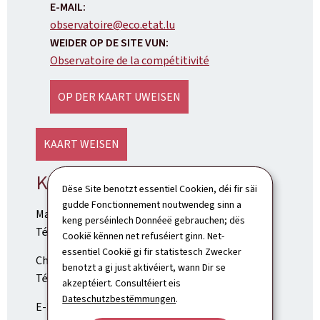
E-MAIL:
observatoire@eco.etat.lu
WEIDER OP DE SITE VUN:
Observatoire de la compétitivité
OP DER KAART UWEISEN
KAART WEISEN
Kontakt Press:
Dëse Site benotzt essentiel Cookien, déi fir säi
gudde Fonctionnement noutwendeg sinn a
Max Jentgen
keng perséinlech Donnéeë gebrauchen; dës
Tél.: (+352) 247-84353
Cookië kënnen net refuséiert ginn. Net-
essentiel Cookië gi fir statistesch Zwecker
Charel Thill
benotzt a gi just aktivéiert, wann Dir se
Tél.: (+352) 247-84180
akzeptéiert. Consultéiert eis
Dateschutzbestëmmungen
.
E-Mail:
communication.odc@eco.etat.lu