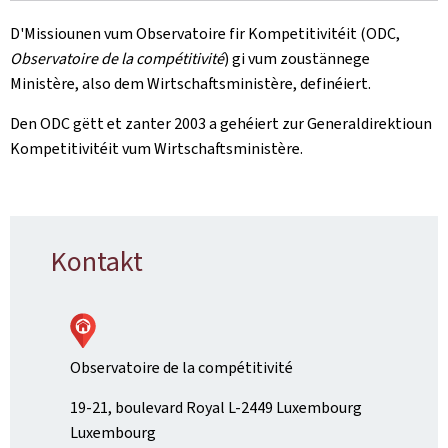
D'Missiounen vum Observatoire fir Kompetitivitéit (ODC,
Observatoire de la compétitivité
) gi vum zoustännege
Ministère, also dem Wirtschaftsministère, definéiert.
Den ODC gëtt et zanter 2003 a gehéiert zur Generaldirektioun
Kompetitivitéit vum Wirtschaftsministère.
Kontakt
Observatoire de la compétitivité
ADRESS:
19-21, boulevard Royal
L-2449
Luxembourg
Luxembourg