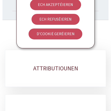
ECH AKZEPTÉIEREN
ANNUAIRE
ECH REFUSÉIEREN
D'COOKIË GERÉIEREN
Sub-
sections
ATTRIBUTIOUNEN