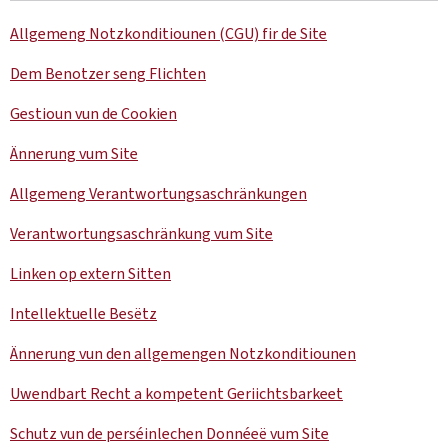
Allgemeng Notzkonditiounen (CGU) fir de Site
Dem Benotzer seng Flichten
Gestioun vun de Cookien
Ännerung vum Site
Allgemeng Verantwortungsaschränkungen
Verantwortungsaschränkung vum Site
Linken op extern Sitten
Intellektuelle Besëtz
Ännerung vun den allgemengen Notzkonditiounen
Uwendbart Recht a kompetent Geriichtsbarkeet
Schutz vun de perséinlechen Donnéeë vum Site