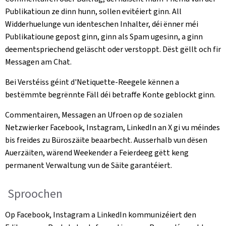
Publikatioun ze dinn hunn, sollen evitéiert ginn. All
Widderhuelunge vun identeschen Inhalter, déi ënner méi
Publikatioune gepost ginn, ginn als Spam ugesinn, a ginn
deementspriechend geläscht oder verstoppt. Dëst gëllt och fir
Messagen am Chat.
Bei Verstéiss géint d'Netiquette-Reegele kënnen a
bestëmmte begrënnte Fäll déi betraffe Konte geblockt ginn.
Commentairen, Messagen an Ufroen op de sozialen
Netzwierker Facebook, Instagram, LinkedIn an X gi vu méindes
bis freides zu Büroszäite beaarbecht. Ausserhalb vun dësen
Auerzäiten, wärend Weekender a Feierdeeg gëtt keng
permanent Verwaltung vun de Säite garantéiert.
Sproochen
Op Facebook, Instagram a LinkedIn kommunizéiert den