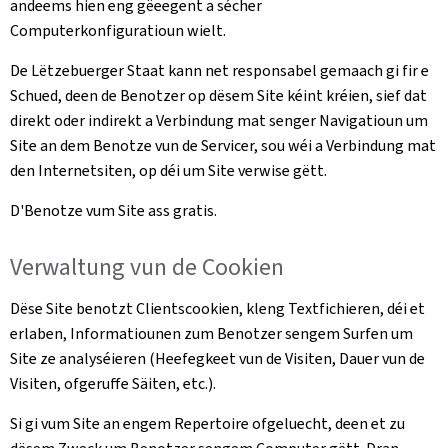
andeems hien eng gëeegent a sécher
Computerkonfiguratioun wielt.
De Lëtzebuerger Staat kann net responsabel gemaach gi fir e
Schued, deen de Benotzer op dësem Site kéint kréien, sief dat
direkt oder indirekt a Verbindung mat senger Navigatioun um
Site an dem Benotze vun de Servicer, sou wéi a Verbindung mat
den Internetsiten, op déi um Site verwise gëtt.
D'Benotze vum Site ass gratis.
Verwaltung vun de Cookien
Dëse Site benotzt Clientscookien, kleng Textfichieren, déi et
erlaben, Informatiounen zum Benotzer sengem Surfen um
Site ze analyséieren (Heefegkeet vun de Visiten, Dauer vun de
Visiten, ofgeruffe Säiten, etc.).
Si gi vum Site an engem Repertoire ofgeluecht, deen et zu