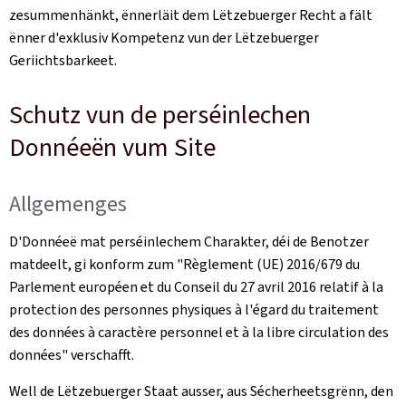
zesummenhänkt, ënnerläit dem Lëtzebuerger Recht a fält
ënner d'exklusiv Kompetenz vun der Lëtzebuerger
Geriichtsbarkeet.
Schutz vun de perséinlechen
Donnéeën vum Site
Allgemenges
D'Donnéeë mat perséinlechem Charakter, déi de Benotzer
matdeelt, gi konform zum "
Règlement (UE) 2016/679 du
Parlement européen et du Conseil du 27 avril 2016 relatif à la
protection des personnes physiques à l'égard du traitement
des données à caractère personnel et à la libre circulation des
données
" verschafft.
Well de Lëtzebuerger Staat ausser, aus Sécherheetsgrënn, den