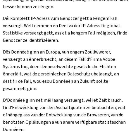
besser kënnen ze déngen.
Déi komplett IP-Adress vum Benotzer gëtt a kengem Fall
versuergt. Well nëmmen en Deel vu der IP-Adress fir global
Statistike versuergt gëtt, ass et a kengem Fall méiglech, fir de
Benotzer ze identifizéieren.
Dës Donnéeë ginn an Europa, vun engem Zouliwwerer,
versuergt an ënnerbruecht, an dësem Fall d'Firma Adobe
Systems Inc., deen deeneselwechte gesetzleche Flichten
ënnerläit, wat de perséinlechen Dateschutz ubelaangt, an
dëst fir de Fall, wou esou Donnéeën an Zukunft sollte
gesammelt ginn.
D'Donnéeë ginn net méi laang versuergt, wéi et Zäit brauch,
fir d'Entwécklung vun den Aschaltquoten ze beobachten, wat
ofhängeg ass vun der Entwécklung vun de Browseren, vun de
benotzten Opléisungen a vun anere verfügbare statisteschen
Donnéeën.