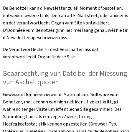
De Benotzer kann d'Newsletter zu all Moment ofbestellen,
entweder iwwer e Link, deen an all E-Mail steet, oder andeems
en dat verantwortlecht Organ vum Site kontaktéiert.
D'Donnéeë vum Benotzer ginn net méi laang gehal, wéi hie fir
d'Newsletter ageschriwwen ass.
De Verantwortleche fir dëst Verschaffen ass dat
verantwortlecht Organ fir dëse Site.
Beaarbechtung vun Date bei der Miessung
vun Aschaltquoten
Gewëssen Donnéeën iwwer d' Material an d'Software vum
Benotzer, mat deenen een hien net identifizéiert kritt, gi
während senger Visite um ëffentleche Site gesammelt. Dës
Sammlung huet als eenzegen Zweck, fir eng
Heefegkeetsstatistik kënnen opzestellen (Browser-Typ,
Opléisung, ongeféier Lokalisatioun, asw.), fir de Benotzer nach