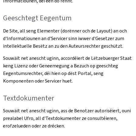
Informatiounen, déi een do fënnt.
Geeschtegt Eegentum
De Site, all seng Elementer (dorënner och de Layout) an och
d'Informatiounen an d'Servicer sinn iwwer d'Gesetzer zum
intellektuelle Besëtz an zu den Auteursrechter geschützt.
Souwäit net anescht uginn, accordéiert de Lëtzebuerger Staat
keng Lizenz oder Geneemegung a Bezuch op geeschteg
Eegentumsrechter, déi hien op dëst Portal, seng
Komponenten oder Servicer huet.
Textdokumenter
Souwäit net anescht uginn, ass de Benotzer autoriséiert, ouni
prealabel Ufro, all d'Textdokumenter ze consultéieren,
erofzelueden oder ze drécken.