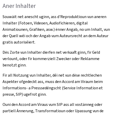
Aner Inhalter
Souwäit net anescht uginn, ass d'Reproduktioun vun aneren
Inhalter (Fotoen, Videoen, Audiofichieren, digital
Animatiounen, Grafiken, asw.) ënner Angab, no um Inhalt, vun
der Quell wéi och der Angab vum Auteursrecht an dem Auteur
gratis autoriséiert.
Dës Zorte vun Inhalter dierfen net verkaaft ginn, fir Geld
verlount, oder fir kommerziell Zwecker oder Reklamme
benotzt ginn.
Fir all Notzung vun Inhalter, déi net vun dëse rechtlechen
Aspekter ofgedeckt ass, muss den Accord am Viraum beim
Informations- a Presssedéngscht (Service Information et
presse, SIP) ugefrot ginn.
Ouni den Accord am Viraus vum SIP ass all vostänneg oder
partiell Ännerung, Transformatioun oder Upassung vun de