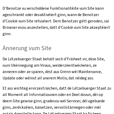
D'Benotze vu verschiddene Funktionalitéite vum Site kann
ageschränkt oder desaktivéiert ginn, wann de Benotzer
d'Cookië vum Site refuséiert. Dem Benotzer gëtt geroden, säi
Browser esou anzestellen, datt d'Cookië vum Site akzeptéiert
ginn.
Ännerung vum Site
De Lëtzebuerger Staat behält sech d'Fräiheet vir, dëse Site,
ouni Ukënnegung am Viraus, weiderzëentwéckelen, ze
änneren oder ze spären, dëst aus Grënn wéi Maintenance,
Update oder wéinst all anerem Motiv, dat néideg ass.
Et ass wichteg ervirzesträichen, datt de Lëtzebuerger Staat zu
all Moment all Informatiounen oder en Deel dovun, déi op
deem Site gewise ginn, gradesou wéi Servicer, déi ugebuede
ginn, zeréckzéien, bäisetzen, vervollstännegen oder méi
präzis duerstelle kann. De Lëtzebuerger Staat ka fir keen