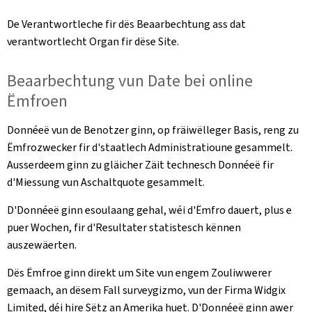
De Verantwortleche fir dës Beaarbechtung ass dat
verantwortlecht Organ fir dëse Site.
Beaarbechtung vun Date bei online
Ëmfroen
Donnéeë vun de Benotzer ginn, op fräiwëlleger Basis, reng zu
Ëmfrozwecker fir d'staatlech Administratioune gesammelt.
Ausserdeem ginn zu gläicher Zäit technesch Donnéeë fir
d'Miessung vun Aschaltquote gesammelt.
D'Donnéeë ginn esoulaang gehal, wéi d'Ëmfro dauert, plus e
puer Wochen, fir d'Resultater statistesch kënnen
auszewäerten.
Dës Ëmfroe ginn direkt um Site vun engem Zouliwwerer
gemaach, an dësem Fall surveygizmo, vun der Firma Widgix
Limited, déi hire Sëtz an Amerika huet. D'Donnéeë ginn awer