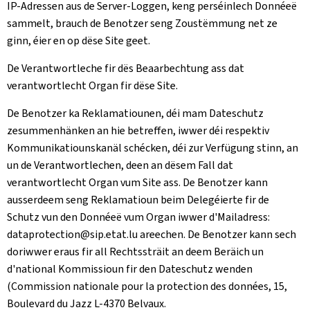
IP-Adressen aus de Server-Loggen, keng perséinlech Donnéeë
sammelt, brauch de Benotzer seng Zoustëmmung net ze
ginn, éier en op dëse Site geet.
De Verantwortleche fir dës Beaarbechtung ass dat
verantwortlecht Organ fir dëse Site.
De Benotzer ka Reklamatiounen, déi mam Dateschutz
zesummenhänken an hie betreffen, iwwer déi respektiv
Kommunikatiounskanäl schécken, déi zur Verfügung stinn, an
un de Verantwortlechen, deen an dësem Fall dat
verantwortlecht Organ vum Site ass. De Benotzer kann
ausserdeem seng Reklamatioun beim Delegéierte fir de
Schutz vun den Donnéeë vum Organ iwwer d'Mailadress:
dataprotection@sip.etat.lu areechen. De Benotzer kann sech
doriwwer eraus fir all Rechtssträit an deem Beräich un
d'national Kommissioun fir den Dateschutz wenden
(
Commission nationale pour la protection des données, 15,
Boulevard du Jazz L-4370 Belvaux
.