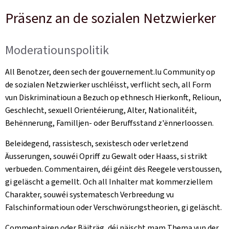
Präsenz an de sozialen Netzwierker
Moderatiounspolitik
All Benotzer, deen sech der gouvernement.lu Community op
de sozialen Netzwierker uschléisst, verflicht sech, all Form
vun Diskriminatioun a Bezuch op ethnesch Hierkonft, Relioun,
Geschlecht, sexuell Orientéierung, Alter, Nationalitéit,
Behënnerung, Familljen- oder Beruffsstand z'ënnerloossen.
Beleidegend, rassistesch, sexistesch oder verletzend
Äusserungen, souwéi Opriff zu Gewalt oder Haass, si strikt
verbueden. Commentairen, déi géint dës Reegele verstoussen,
gi geläscht a gemellt. Och all Inhalter mat kommerziellem
Charakter, souwéi systematesch Verbreedung vu
Falschinformatioun oder Verschwörungstheorien, gi geläscht.
Commentairen oder Bäiträg, déi näischt mam Thema vun der