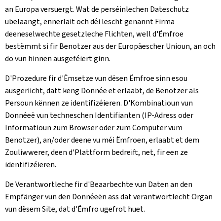
an Europa versuergt. Wat de perséinlechen Dateschutz
ubelaangt, ënnerläit och déi lescht genannt Firma
deeneselwechte gesetzleche Flichten, well d'Ëmfroe
bestëmmt si fir Benotzer aus der Europäescher Unioun, an och
do vun hinnen ausgeféiert ginn.
D'Prozedure fir d'Ëmsetze vun dësen Ëmfroe sinn esou
ausgeriicht, datt keng Donnée et erlaabt, de Benotzer als
Persoun kënnen ze identifizéieren. D'Kombinatioun vun
Donnéeë vun techneschen Identifianten (IP-Adress oder
Informatioun zum Browser oder zum Computer vum
Benotzer), an/oder deene vu méi Ëmfroen, erlaabt et dem
Zouliwwerer, deen d'Plattform bedreift, net, fir een ze
identifizéieren.
De Verantwortleche fir d'Beaarbechte vun Daten an den
Empfänger vun den Donnéeën ass dat verantwortlecht Organ
vun dësem Site, dat d'Ëmfro ugefrot huet.