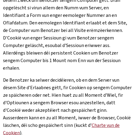
dësem Zweck um Benotzer sengem Computer gëtt. Dran
opgelëscht si virun allem den Numm vum Server, en
Identifiant a Form vun enger eemoleger Nummer an en
Oflafdatum. Den eemolegen Identifiant erlaabt et dem Site,
de Computer vum Benotzer bei all Visite erëmzëerkennen.
D'Cookië vun enger Sessioun gi vum Benotzer sengem
Computer geläscht, esoubal d'Sessioun eriwwer ass.
Allerdéngs bleiwen déi persistent Cookien um Benotzer
sengem Computer bis 1 Mount nom Enn vun der Sessioun
erhalen.
De Benotzer ka selwer decidéieren, ob en dem Server vun
dësem Site d'Erlaabnes gëtt, fir Cookien op sengem Computer
ze späicheren oder net. Hien huet zu all Moment d'Wiel, fir
d'Optiounen a sengem Browser esou anzestellen, datt
d'Cookië weder akzeptéiert nach gespäichert ginn.
Ausserdeem kann en zu all Moment, iwwer de Browser, Cookië
läschen, déi scho gespäichert sinn (kuckt d’
Charte vun de
Cookien
).