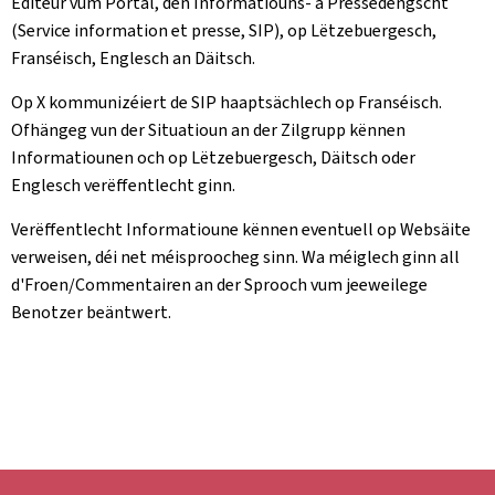
Editeur vum Portal, den Informatiouns- a Pressedéngscht
(Service information et presse, SIP), op Lëtzebuergesch,
Franséisch, Englesch an Däitsch.
Op X kommunizéiert de SIP haaptsächlech op Franséisch.
Ofhängeg vun der Situatioun an der Zilgrupp kënnen
Informatiounen och op Lëtzebuergesch, Däitsch oder
Englesch verëffentlecht ginn.
Verëffentlecht Informatioune kënnen eventuell op Websäite
verweisen, déi net méisproocheg sinn. Wa méiglech ginn all
d'Froen/Commentairen an der Sprooch vum jeeweilege
Benotzer beäntwert.