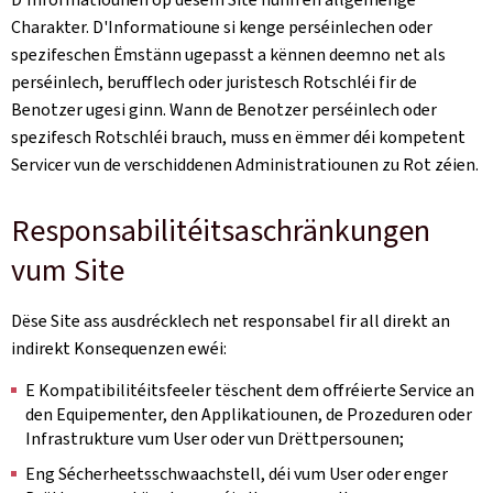
Charakter. D'Informatioune si kenge perséinlechen oder
spezifeschen Ëmstänn ugepasst a kënnen deemno net als
perséinlech, berufflech oder juristesch Rotschléi fir de
Benotzer ugesi ginn. Wann de Benotzer perséinlech oder
spezifesch Rotschléi brauch, muss en ëmmer déi kompetent
Servicer vun de verschiddenen Administratiounen zu Rot zéien.
Responsabilitéitsaschränkungen
vum Site
Dëse Site ass ausdrécklech net responsabel fir all direkt an
indirekt Konsequenzen ewéi:
E Kompatibilitéitsfeeler tëschent dem offréierte Service an
den Equipementer, den Applikatiounen, de Prozeduren oder
Infrastrukture vum User oder vun Drëttpersounen;
Eng Sécherheetsschwaachstell, déi vum User oder enger