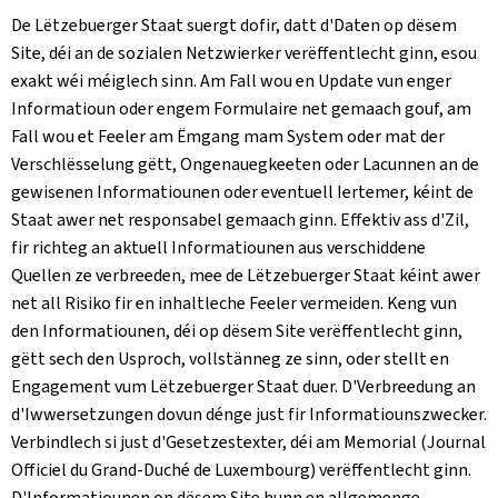
De Lëtzebuerger Staat suergt dofir, datt d'Daten op dësem
Site, déi an de sozialen Netzwierker verëffentlecht ginn, esou
exakt wéi méiglech sinn. Am Fall wou en Update vun enger
Informatioun oder engem Formulaire net gemaach gouf, am
Fall wou et Feeler am Ëmgang mam System oder mat der
Verschlësselung gëtt, Ongenauegkeeten oder Lacunnen an de
gewisenen Informatiounen oder eventuell Iertemer, kéint de
Staat awer net responsabel gemaach ginn. Effektiv ass d'Zil,
fir richteg an aktuell Informatiounen aus verschiddene
Quellen ze verbreeden, mee de Lëtzebuerger Staat kéint awer
net all Risiko fir en inhaltleche Feeler vermeiden. Keng vun
den Informatiounen, déi op dësem Site verëffentlecht ginn,
gëtt sech den Usproch, vollstänneg ze sinn, oder stellt en
Engagement vum Lëtzebuerger Staat duer. D'Verbreedung an
d'Iwwersetzungen dovun dénge just fir Informatiounszwecker.
Verbindlech si just d'Gesetzestexter, déi am Memorial (
Journal
Officiel du Grand-Duché de Luxembourg
) verëffentlecht ginn.
D'Informatiounen op dësem Site hunn en allgemenge