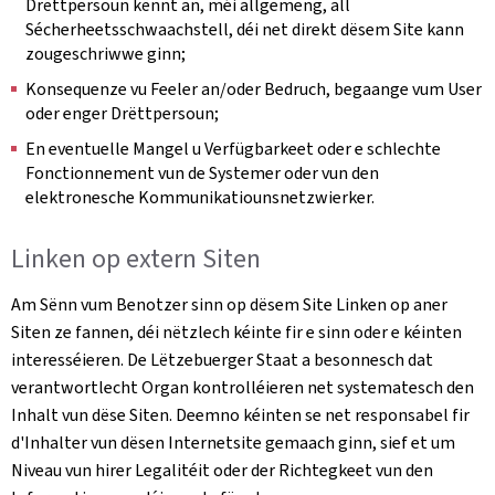
Drëttpersoun kënnt an, méi allgemeng, all
Sécherheetsschwaachstell, déi net direkt dësem Site kann
zougeschriwwe ginn;
Konsequenze vu Feeler an/oder Bedruch, begaange vum User
oder enger Drëttpersoun;
En eventuelle Mangel u Verfügbarkeet oder e schlechte
Fonctionnement vun de Systemer oder vun den
elektronesche Kommunikatiounsnetzwierker.
Linken op extern Siten
Am Sënn vum Benotzer sinn op dësem Site Linken op aner
Siten ze fannen, déi nëtzlech kéinte fir e sinn oder e kéinten
interesséieren. De Lëtzebuerger Staat a besonnesch dat
verantwortlecht Organ kontrolléieren net systematesch den
Inhalt vun dëse Siten. Deemno kéinten se net responsabel fir
d'Inhalter vun dësen Internetsite gemaach ginn, sief et um
Niveau vun hirer Legalitéit oder der Richtegkeet vun den