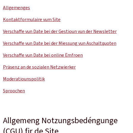
Allgemenges
Kontaktformulaire vum Site
Verschaffe vun Date bei der Gestioun vun der
Newsletter
Verschaffe vun Date bei der Miessung vun Aschaltquoten
Verschaffe vun Date bei online Ëmfroen
Präsenz an de sozialen Netzwierker
Moderatiounspolitik
Sproochen
Allgemeng Notzungsbedéngunge
(CGU) fir de Site