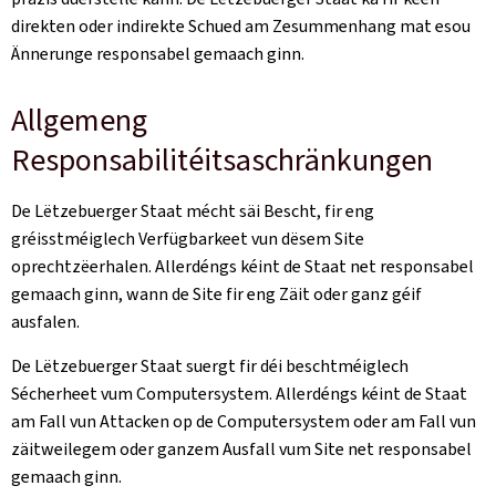
direkten oder indirekte Schued am Zesummenhang mat esou
Ännerunge responsabel gemaach ginn.
Allgemeng
Responsabilitéitsaschränkungen
De Lëtzebuerger Staat mécht säi Bescht, fir eng
gréisstméiglech Verfügbarkeet vun dësem Site
oprechtzëerhalen. Allerdéngs kéint de Staat net responsabel
gemaach ginn, wann de Site fir eng Zäit oder ganz géif
ausfalen.
De Lëtzebuerger Staat suergt fir déi beschtméiglech
Sécherheet vum Computersystem. Allerdéngs kéint de Staat
am Fall vun Attacken op de Computersystem oder am Fall vun
zäitweilegem oder ganzem Ausfall vum Site net responsabel
gemaach ginn.