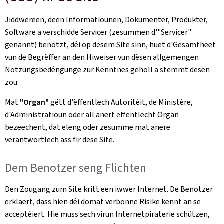
Jiddwereen, deen Informatiounen, Dokumenter, Produkter,
Software a verschidde Servicer (zesummen d'"Servicer"
genannt) benotzt, déi op dësem Site sinn, huet d'Gesamtheet
vun de Begrëffer an den Hiweiser vun dësen allgemengen
Notzungsbedéngunge zur Kenntnes geholl a stëmmt dësen
zou.
Mat
"Organ"
gëtt d'ëffentlech Autoritéit, de Ministère,
d'Administratioun oder all anert ëffentlecht Organ
bezeechent, dat eleng oder zesumme mat anere
verantwortlech ass fir dëse Site.
Dem Benotzer seng Flichten
Den Zougang zum Site kritt een iwwer Internet. De Benotzer
erkläert, dass hien déi domat verbonne Risike kennt an se
acceptéiert. Hie muss sech virun Internetpiraterie schützen,