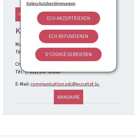
Dateschutzbestëmmungen
.
KAART WEISEN
ECH AKZEPTÉIEREN
Kontakt Press:
ECH REFUSÉIEREN
Max Jentgen
Tél.: (+352) 247-84353
D'COOKIË GERÉIEREN
Charel Thill
Tél.: (+352) 247-84180
E-Mail:
communication.odc@eco.etat.lu
ANNUAIRE