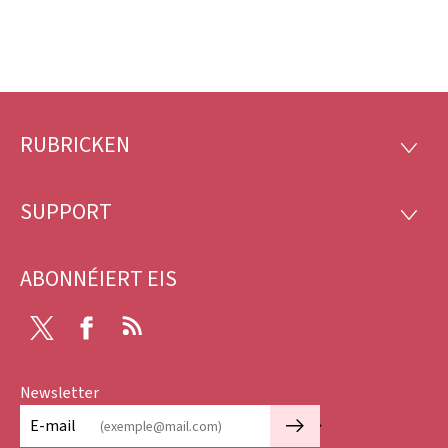
RUBRICKEN
Fousszeil
RUBRI
SUPPORT
SUPP
ABONNÉIERT EIS
Twitter
Facebook
RSS
Newsletter
🡒
E-mail