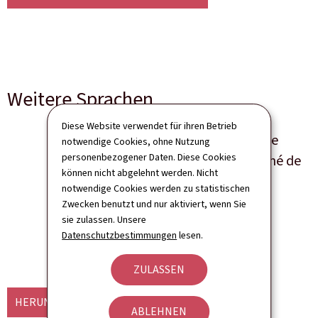
Weitere Sprachen
Diese Website verwendet für ihren Betrieb
Programme national de
notwendige Cookies, ohne Nutzung
personenbezogener Daten. Diese Cookies
réforme du Grand-Duché de
können nicht abgelehnt werden. Nicht
Luxembourg 2019
notwendige Cookies werden zu statistischen
Zwecken benutzt und nur aktiviert, wenn Sie
Sprache(n)
Französisch
sie zulassen. Unsere
50 seite(n)
Pdf
921 KB
Datenschutzbestimmungen
lesen.
ZULASSEN
HERUNTERLADEN
(FR, PDF - 921 KB)
ABLEHNEN