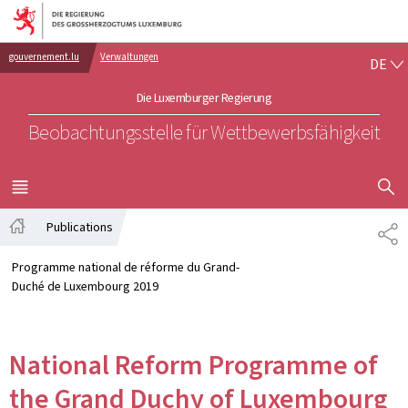
Zur Hauptnavigation
Zum Inhalt
DE
gouvernement.lu
Verwaltungen
DE
Die Luxemburger Regierung
Beobachtungsstelle für Wettbewerbsfähigkeit
SUCHFLED 
MENÜ
HAUPT-
Publications
TE
Startseite
Programme national de réforme du Grand-
Duché de Luxembourg 2019
National Reform Programme of
the Grand Duchy of Luxembourg