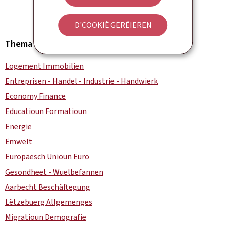
D'COOKIË GERÉIEREN
Thema
Logement Immobilien
Entreprisen - Handel - Industrie - Handwierk
Economy Finance
Educatioun Formatioun
Energie
Ëmwelt
Europäesch Unioun Euro
Gesondheet - Wuelbefannen
Aarbecht Beschäftegung
Lëtzebuerg Allgemenges
Migratioun Demografie