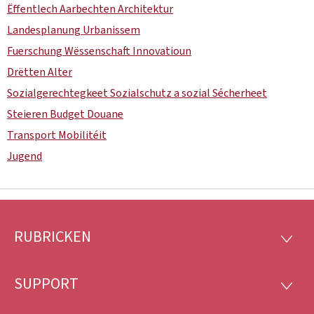
Ëffentlech Aarbechten Architektur
Landesplanung Urbanissem
Fuerschung Wëssenschaft Innovatioun
Drëtten Alter
Sozialgerechtegkeet Sozialschutz a sozial Sécherheet
Steieren Budget Douane
Transport Mobilitéit
Jugend
RUBRICKEN
Fousszeil
RUBRI
SUPPORT
SUPP