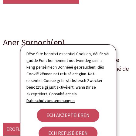
Aner Sprooch(en)
Dëse Site benotzt essentiel Cookien, déi fir säi
Programme national de
gudde Fonctionnement noutwendeg sinn a
keng perséinlech Donnéeë gebrauchen; dës
réforme du Grand-Duché de
Cookië kënnen net refuséiert ginn. Net-
Luxembourg 2019
essentiel Cookië gi fir statistesch Zwecker
benotzt a gi just aktivéiert, wann Dir se
Sprooch(en)
Franséisch
akzeptéiert. Consultéiert eis
50 säit(en)
Pdf
921 Kb
Dateschutzbestëmmungen
.
ECH AKZEPTÉIEREN
EROFLUEDEN
(FR, PDF - 921 KB)
ECH REFUSÉIEREN