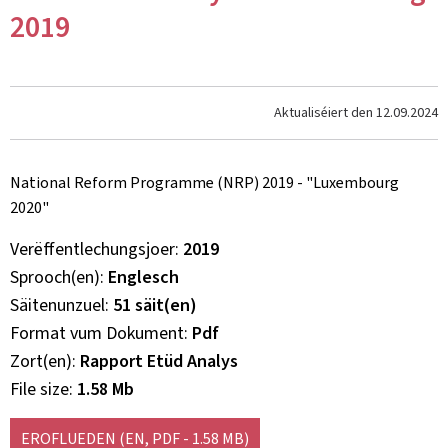
2019
Aktualiséiert den
12.09.2024
National Reform Programme (NRP) 2019 - "Luxembourg
2020"
Verëffentlechungsjoer
2019
Sprooch(en)
Englesch
Säitenunzuel
51 säit(en)
Format vum Dokument
Pdf
Zort(en)
Rapport Etüd Analys
File size
1.58 Mb
EROFLUEDEN
(EN, PDF - 1.58 MB)