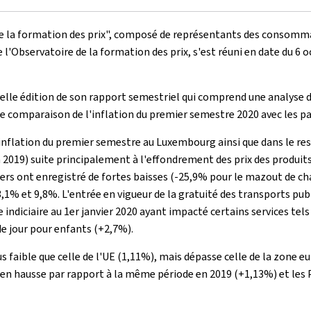
e de la formation des prix", composé de représentants des consom
e l'Observatoire de la formation des prix, s'est réuni en date du 6 
elle édition de son rapport semestriel qui comprend une analyse de
une comparaison de l'inflation du premier semestre 2020 avec les pa
l'inflation du premier semestre au Luxembourg ainsi que dans le re
019) suite principalement à l'effondrement des prix des produits 
oliers ont enregistré de fortes baisses (-25,9% pour le mazout de ch
,1% et 9,8%. L'entrée en vigueur de la gratuité des transports publi
ndiciaire au 1er janvier 2020 ayant impacté certains services tels 
de jour pour enfants (+2,7%).
 faible que celle de l'UE (1,11%), mais dépasse celle de la zone eu
x en hausse par rapport à la même période en 2019 (+1,13%) et les 