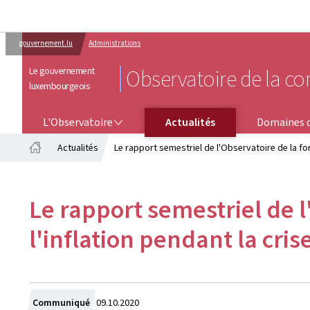
gouvernement.lu
Administrations
Le gouvernement
Observatoire de la co
luxembourgeois
L'OBSERVATOIRE
DOMAINES D'ACTIVITÉ
L'Observatoire
Actualités
Domaines d
Actualités
Le rapport semestriel de l'Observatoire de la for
Accueil
Le rapport semestriel de l
l'inflation pendant la cri
Crée
Communiqué
09.10.2020