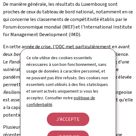
De manière générale, les résultats du Luxembourg sont
proches de ceux du tableau de bord national, notamment en ce
qui concerne les classements de compétitivité établis par le
Forum économique mondial (WEF) et l'International Institute
for Management Development (IMD).
En cette année de crise, l'ODC met particulièrement en avant
deux
benchmarks
en matière de vulnérabilité et de résilience.
Ce site utilise des cookies essentiels
Le
Pandemic Vulnerability Index
atteste au Luxembourg d'une
nécessaires à son bon fonctionnement, sans
vulnérabilité structurelle relativement faible face à une
usage de données à caractère personnel, et
pandémie et une marge de manœuvre budgétaire assez élevée
ne pouvant pas être refusés. Des cookies non
permettant d'atténuer les effets d'une crise. Quant au
essentiels sont utilisés à des fins statistiques
et seront activés uniquement si vous les
Resilience Index
, celui-ci juge que l'économie luxembourgeoise
acceptez. Consulter notre
politique de
est assez bien outillée pour tenir bon en cas de chocs et qu'elle
confidentialité
.
a la capacité de résister face à des perturbations
potentiellement disruptives.
J'ACCEPTE
Plusieurs indicateurs, présentant les données les plus
récentes disponibles à ce jour permettent d'effectuer une