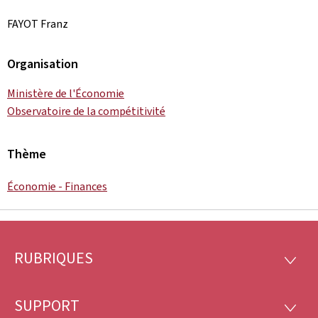
FAYOT Franz
Organisation
Ministère de l'Économie
Observatoire de la compétitivité
Thème
Économie - Finances
RUBRIQUES
Pied
RUBRI
de
SUPPORT
SUPP
page