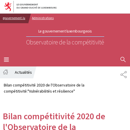
Aller au menu principal
Aller au contenu
gouvernement.lu
Administrations
Le gouvernement luxembourgeois
Observatoire de la compétitivité
AFFICHER
MENU
PRINCIPAL
Actualités
PA
Accueil
Bilan compétitivité 2020 de l'Observatoire de la
compétitivité:"Vulnérabilités et résilience"
Bilan compétitivité 2020 de
l'Observatoire de la