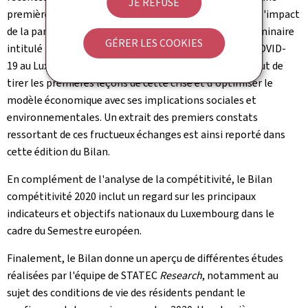
JE REFUSE
première évaluation de la situation actuelle, ainsi que l'impact
de la pandémie au Luxembourg. Le 6 juillet 2020, un séminaire
GÉRER LES COOKIES
intitulé "Quelles leçons tirer de la crise économique COVID-
19 au Luxembourg?" a été organisé par l'ODC dans le but de
tirer les premières leçons de cette crise et d'optimiser le
modèle économique avec ses implications sociales et
environnementales. Un extrait des premiers constats
ressortant de ces fructueux échanges est ainsi reporté dans
cette édition du Bilan.
En complément de l'analyse de la compétitivité, le Bilan
compétitivité 2020 inclut un regard sur les principaux
indicateurs et objectifs nationaux du Luxembourg dans le
cadre du Semestre européen.
Finalement, le Bilan donne un aperçu de différentes études
réalisées par l'équipe de STATEC
Research
, notamment au
sujet des conditions de vie des résidents pendant le