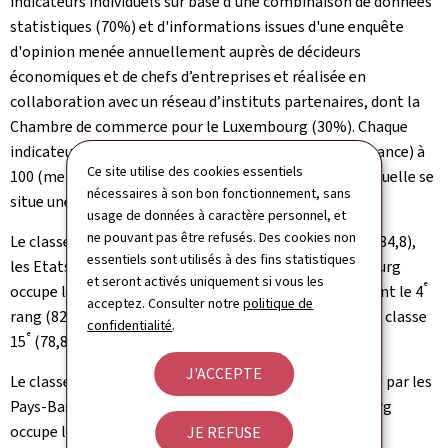
indicateurs individuels sur base d'une combinaison de données
statistiques (70%) et d'informations issues d'une enquête
d'opinion menée annuellement auprès de décideurs
économiques et de chefs d’entreprises et réalisée en
collaboration avec un réseau d’instituts partenaires, dont la
Chambre de commerce pour le Luxembourg (30%). Chaque
indicateur, sur une échelle de 0 (moins bonne performance) à
Ce site utilise des cookies essentiels
100 (meilleures performance), indique la distance à laquelle se
nécessaires à son bon fonctionnement, sans
situe une économie par rapport à la situation idéale.
usage de données à caractère personnel, et
ne pouvant pas être refusés. Des cookies non
Le classement mondial 2019 est mené par Singapour (84,8),
essentiels sont utilisés à des fins statistiques
les Etats-Unis (83,7) et Hong Kong (83,1). Le Luxembourg
et seront activés uniquement si vous les
e
e
occupe le 18
rang mondial (77,0). Les Pays-Bas occupent le 4
acceptez. Consulter notre
politique de
e
rang (82,4), l’Allemagne se classe 7
(81,8), la France se classe
confidentialité
.
e
e
15
(78,8) et la Belgique 22
(76,4).
J'ACCEPTE
Le classement au sein de l'Union européenne est mené par les
Pays-Bas, l’Allemagne et la Suède (81,2). Le Luxembourg
e
occupe le 8
rang dans l’UE.
JE REFUSE