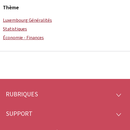
Thème
Luxembourg Généralités
Statistiques
Économie - Finances
RUBRIQUES
Pied
RUBRI
de
SUPPORT
SUPP
page