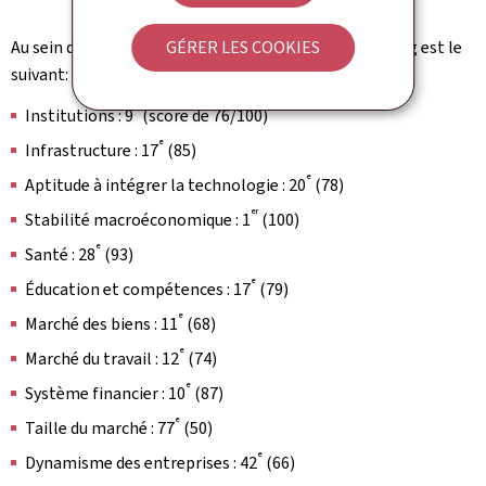
GÉRER LES COOKIES
Au sein des douze piliers, le classement du Luxembourg est le
suivant:
e
Institutions : 9
(score de 76/100)
e
Infrastructure : 17
(85)
e
Aptitude à intégrer la technologie : 20
(78)
er
Stabilité macroéconomique : 1
(100)
e
Santé : 28
(93)
e
Éducation et compétences : 17
(79)
e
Marché des biens : 11
(68)
e
Marché du travail : 12
(74)
e
Système financier : 10
(87)
e
Taille du marché : 77
(50)
e
Dynamisme des entreprises : 42
(66)