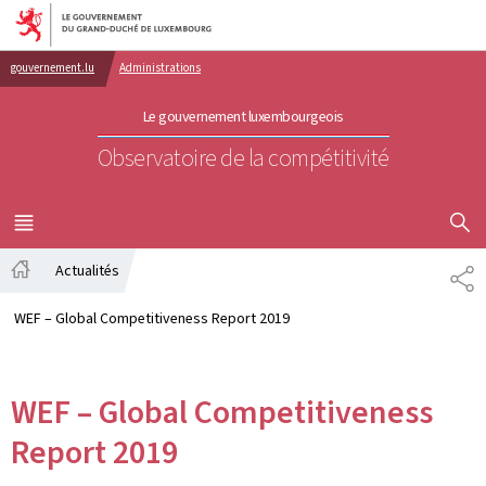
Aller au menu principal
Aller au contenu
gouvernement.lu
Administrations
Le gouvernement luxembourgeois
Observatoire de la compétitivité
AFFICHER
MENU
PRINCIPAL
Actualités
PA
Accueil
WEF – Global Competitiveness Report 2019
WEF – Global Competitiveness
Report 2019