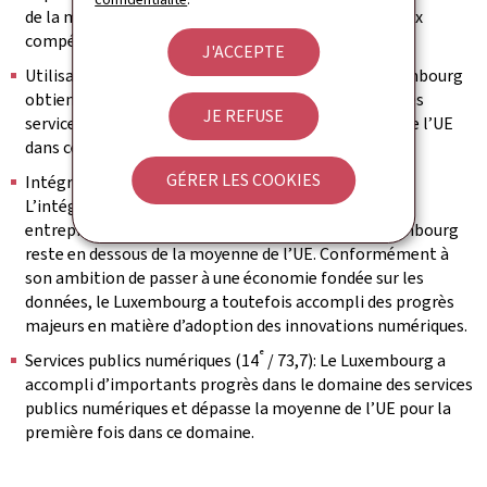
de la moyenne de l’UE pour les indicateurs relatifs aux
compétences numériques.
J'ACCEPTE
e
Utilisation des services internet (12
/ 58,9): Le Luxembourg
obtient de bons résultats concernant l’utilisation des
JE REFUSE
services internet et reste au-dessus de la moyenne de l’UE
dans ce domaine.
GÉRER LES COOKIES
e
Intégration de la technologie numérique (19
/ 38,2):
L’intégration de la technologie numérique par les
entreprises est le seul domaine dans lequel le Luxembourg
reste en dessous de la moyenne de l’UE. Conformément à
son ambition de passer à une économie fondée sur les
données, le Luxembourg a toutefois accompli des progrès
majeurs en matière d’adoption des innovations numériques.
e
Services publics numériques (14
/ 73,7): Le Luxembourg a
accompli d’importants progrès dans le domaine des services
publics numériques et dépasse la moyenne de l’UE pour la
première fois dans ce domaine.