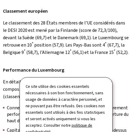
Classement européen
Le classement des 28 États membres de l’UE considérés dans
le DESI 2020 est mené par la Finlande (score de 72,3/100),
devant la Suède (69,7) et le Danemark (69,1). Le Luxembourg se
e
e
retrouve en 10
position (57,9). Les Pays-Bas sont 4
(67,7), la
e
e
e
Belgique 9
(58,7), l’Allemagne 12
(56,1) et la France 15
(52,2).
Performance du Luxembourg
En détail, la performance du Luxembourg dans les cinq
Ce site utilise des cookies essentiels
composantes individuelles se présente comme suit
nécessaires à son bon fonctionnement, sans
(classement/score):
usage de données à caractère personnel, et
ne pouvant pas être refusés. Des cookies non
e
Connectivité (3
/ 63,3): Le Luxembourg est particulièrement
essentiels sont utilisés à des fins statistiques
performant en ce qui concerne l’adoption et la couverture du
et seront activés uniquement si vous les
haut débit fixe et mobile.
acceptez. Consulter notre
politique de
e
Capital humain (8
/ 58,2): Le Luxembourg se situe au-dessus
confidentialité
.