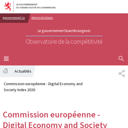
Aller au menu principal
Aller au contenu
gouvernement.lu
Administrations
Le gouvernement luxembourgeois
Observatoire de la compétitivité
AFFICHER
MENU
PRINCIPAL
Actualités
PA
Accueil
Commission européenne - Digital Economy and
Society Index 2020
Commission européenne -
Digital Economy and Society