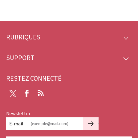
RUBRIQUES
Pied
RUBRI
de
SUPPORT
SUPP
page
RESTEZ CONNECTÉ
Twitter
Facebook
RSS
Newsletter
🡒
E-mail