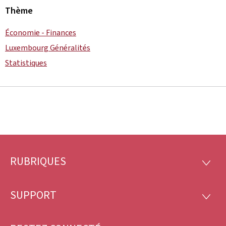
Thème
Économie - Finances
Luxembourg Généralités
Statistiques
RUBRIQUES
Pied
RUBRI
de
SUPPORT
SUPP
page