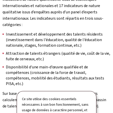
internationales et nationales et 17 indicateurs de nature
qualitative issus d’enquêtes auprès d’un panel d’experts
internationaux. Les indicateurs sont répartis en trois sous-
catégories :
Investissement et développement des talents résidents
(investissement dans l'éducation, qualité de l'éducation
nationale, stages, formation continue, etc.)
Attraction de talents étrangers (qualité de vie, coût de la vie,
fuite de cerveaux, etc.)
Disponibilité d'une main-d’œuvre qualifiée et de
compétences (croissance de la force de travail,
compétences, mobilité des étudiants, résultats aux tests
PISA, etc.)
Sur base de l'ensemble de ces informations, les auteurs
Ce site utilise des cookies essentiels
calculent un indice composite qui reflète la qualité du bassin
nécessaires à son bon fonctionnement, sans
de talents disponible dans un pays (valeurs entre 0-100).
usage de données à caractère personnel, et