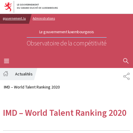
Aller au menu principal
Aller au contenu
gouvernement.lu
Administrations
Le gouvernement luxembourgeois
Observatoire de la compétitivité
AFFICHER
MENU
PRINCIPAL
Actualités
PA
Accueil
IMD – World Talent Ranking 2020
IMD – World Talent Ranking 2020