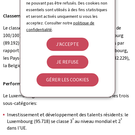
ne pouvant pas être refusés. Des cookies non
essentiels sont utilisés à des fins statistiques
Classement général
et seront activés uniquement si vous les
acceptez. Consulter notre
politique de
Le classement WTR 2020 est mené par la Suisse (indice de
confidentialité
.
100/100), suivie par le Danemark (91.781) et le Luxembourg
(89.192) qui améliore son score et gagne deux positions par
J'ACCEPTE
rapport à l’an dernier. Quant aux pays voisins du Luxembourg,
e
e
les Pays-Bas se classent 10
(82.864), l'Allemagne 11
(82.229),
JE REFUSE
e
e
la Belgique 16
(79.354) et la France 28
(66.153).
GÉRER LES COOKIES
Performances du Luxembourg par sous-catégorie
Le Luxembourg se classe de la manière suivante dans les trois
sous-catégories:
Investissement et développement des talents résidents: le
e
e
Luxembourg (95.718) se classe 3
au niveau mondial et 2
dans l'UE.