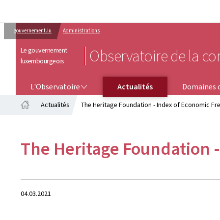
gouvernement.lu
Administrations
Le gouvernement
Observatoire de la co
luxembourgeois
L'OBSERVATOIRE
DOMAINES D'ACTIVITÉ
L'Observatoire
Actualités
Domaines d
Actualités
The Heritage Foundation - Index of Economic F
Accueil
The Heritage Foundation 
Crée
04.03.2021
le