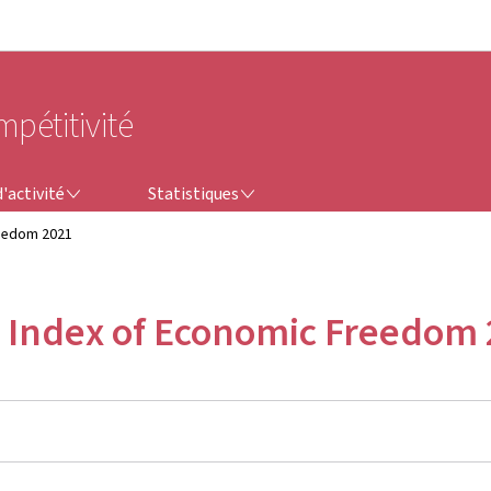
Aller au menu principal
Aller au contenu
mpétitivité
STATISTIQUES
'activité
Statistiques
reedom 2021
- Index of Economic Freedom