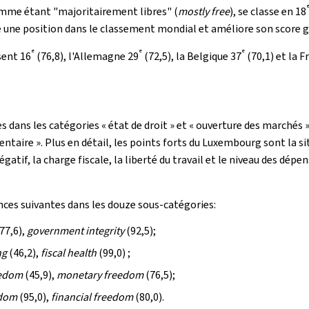
comme étant "majoritairement libres" (
mostly free
), se classe en 18
e une position dans le classement mondial et améliore son score gé
e
e
e
sent 16
(76,8), l'Allemagne 29
(72,5), la Belgique 37
(70,1) et la F
ans les catégories « état de droit » et « ouverture des marchés 
ntaire ». Plus en détail, les points forts du Luxembourg sont la sit
atif, la charge fiscale, la liberté du travail et le niveau des dé
ces suivantes dans les douze sous-catégories:
77,6),
government integrity
(92,5);
ng
(46,2),
fiscal health
(99,0) ;
eedom
(45,9),
monetary freedom
(76,5);
edom
(95,0),
financial freedom
(80,0).