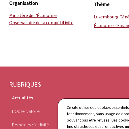
Organisation
Thème
Ministère de l'Économie
Luxembourg Géné
Observatoire de la compétitivité
Économie - Finan
Pied
RUBRIQUES
de
Actualités
page
Publications
Ce site utilise des cookies essentie
L'Observatoire
fonctionnement, sans usage de donné
Agenda
pouvant pas être refusés. Des cookie
Domaines d'activité
fins statistiques et seront activés u