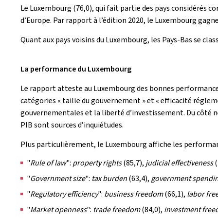
Le Luxembourg (76,0), qui fait partie des pays considérés 
d’Europe. Par rapport à l’édition 2020, le Luxembourg gagn
Quant aux pays voisins du Luxembourg, les Pays-Bas se clas
La performance du Luxembourg
Le rapport atteste au Luxembourg des bonnes performances d
catégories « taille du gouvernement » et « efficacité régleme
gouvernementales et la liberté d’investissement. Du côté nég
PIB sont sources d’inquiétudes.
Plus particulièrement, le Luxembourg affiche les performan
"
Rule of law
":
property rights
(85,7),
judicial effectiveness
(
"
Government size
":
tax burden
(63,4),
government spendi
"
Regulatory efficiency
":
business freedom
(66,1),
labor fr
"
Market openness
":
trade freedom
(84,0),
investment fre