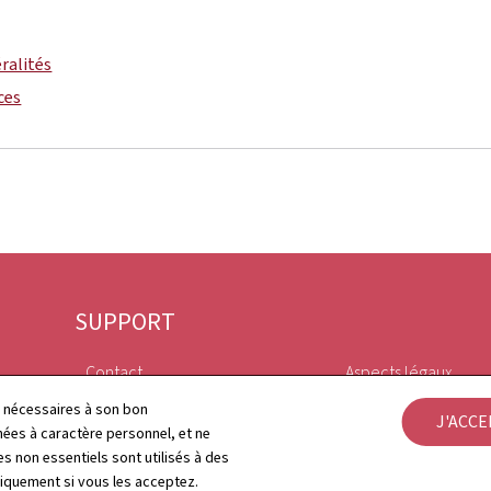
ralités
ces
SUPPORT
Contact
Aspects légaux
ls nécessaires à son bon
J'ACC
Plan du site
Déclaration d'access
es à caractère personnel, et ne
s non essentiels sont utilisés à des
À propos du site
Gestion des cookies
niquement si vous les acceptez.