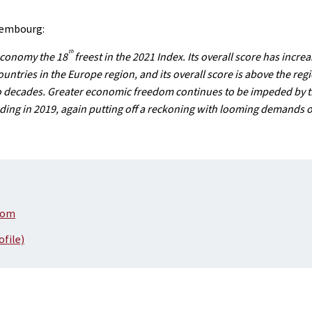
uxembourg:
th
economy the 18
freest in the 2021 Index. Its overall score has incr
ntries in the Europe region, and its overall score is above the r
wo decades. Greater economic freedom continues to be impeded by 
ding in 2019, again putting off a reckoning with looming demands o
dom
file)