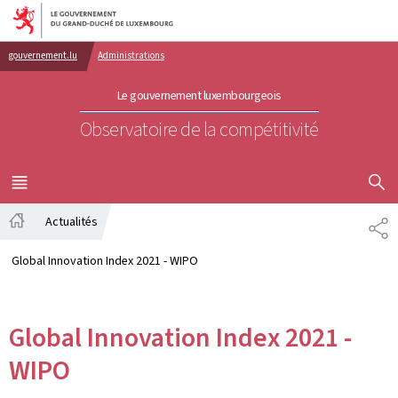
Aller au menu principal
Aller au contenu
gouvernement.lu
Administrations
Le gouvernement luxembourgeois
Observatoire de la compétitivité
AFFICHER
MENU
PRINCIPAL
Actualités
PA
Accueil
Global Innovation Index 2021 - WIPO
Global Innovation Index 2021 -
WIPO