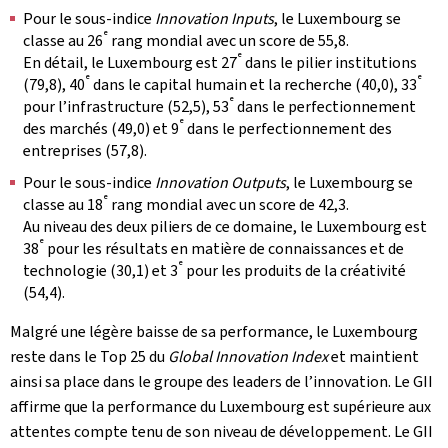
Pour le sous-indice
Innovation Inputs
, le Luxembourg se
e
classe au 26
rang mondial avec un score de 55,8.
e
En détail, le Luxembourg est 27
dans le pilier institutions
e
e
(79,8), 40
dans le capital humain et la recherche (40,0), 33
e
pour l’infrastructure (52,5), 53
dans le perfectionnement
e
des marchés (49,0) et 9
dans le perfectionnement des
entreprises (57,8).
Pour le sous-indice
Innovation Outputs
, le Luxembourg se
e
classe au 18
rang mondial avec un score de 42,3.
Au niveau des deux piliers de ce domaine, le Luxembourg est
e
38
pour les résultats en matière de connaissances et de
e
technologie (30,1) et 3
pour les produits de la créativité
(54,4).
Malgré une légère baisse de sa performance, le Luxembourg
reste dans le Top 25 du
Global Innovation Index
et maintient
ainsi sa place dans le groupe des leaders de l’innovation. Le GII
affirme que la performance du Luxembourg est supérieure aux
attentes compte tenu de son niveau de développement. Le GII