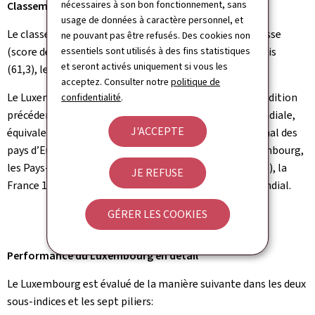
nécessaires à son bon fonctionnement, sans
Classement général du GII 2021
usage de données à caractère personnel, et
Le classement mondial du GII 2021 est mené par la Suisse
ne pouvant pas être refusés. Des cookies non
essentiels sont utilisés à des fins statistiques
(score de 65,5/100) devant la Suède (63,1), les Etats-Unis
et seront activés uniquement si vous les
(61,3), le Royaume-Uni (59,8) et la Corée du Sud (59,3).
acceptez. Consulter notre
politique de
Le Luxembourg (49,0) perd cinq places par rapport à l’édition
confidentialité
.
e
précédente et se classe désormais en 23
position mondiale,
J'ACCEPTE
e
équivalent de la 15
position dans le classement régional des
pays d’Europe. Pour ce qui est des pays voisins du Luxembourg,
e
e
les Pays-Bas se classent 6
(58,6), l'Allemagne 10
(57,3), la
JE REFUSE
e
e
France 11
(55,0) et la Belgique 22
(49,2) au niveau mondial.
GÉRER LES COOKIES
Performance du Luxembourg en détail
Le Luxembourg est évalué de la manière suivante dans les deux
sous-indices et les sept piliers: