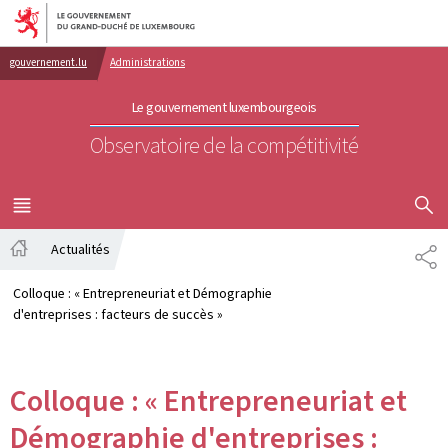
Aller au menu principal
Aller au contenu
gouvernement.lu
Administrations
Le gouvernement luxembourgeois
Observatoire de la compétitivité
AFFICHER
MENU
PRINCIPAL
Actualités
PA
Accueil
Colloque : « Entrepreneuriat et Démographie
d'entreprises : facteurs de succès »
Colloque : « Entrepreneuriat et
Démographie d'entreprises :