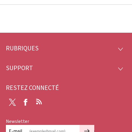
RUBRIQUES
Pied
RUBRI
de
SUPPORT
SUPP
page
RESTEZ CONNECTÉ
Twitter
Facebook
RSS
Newsletter
🡒
E-mail