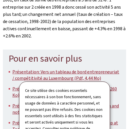
entreprise sur 2 créée en 1998 a donc cessé son activité 5 ans
plus tard; un changement net annuel (taux de création – taux
de cessation, 1998-2002) de la population des entreprises
actives continuellement en baisse, passant de +4.3% en 1998 à
+2.6% en 2002.
Pour en savoir plus
Présentation: Vers un tableau de bord entrepreneuriat
/ compétitivité au Luxembourg (Pdf, 4,44 Mo)
Présentation: Démographie des entreprises (Pdf, 260
Ce site utilise des cookies essentiels
Ko)
nécessaires à son bon fonctionnement, sans
usage de données à caractère personnel, et
Présentation: Entrepreneurship in the EU: to wish and
ne pouvant pas être refusés. Des cookies non
not to be (Pdf, 297 Ko)
essentiels sont utilisés à des fins statistiques
et seront activés uniquement si vous les
Présentation: Technology-based entrepreneurship at
acceptez. Consulter notre
politique de