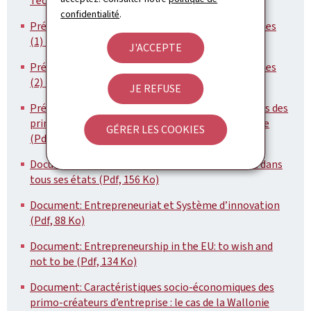
Technoport (Pdf, 378 Ko)
confidentialité
.
Présentation: Les facteurs de succès des entreprises
(1) (Pdf, 753 Ko)
J'ACCEPTE
Présentation: Les facteurs de succès des entreprises
(2) (Pdf, 1,12 Mo)
JE REFUSE
Présentation: Caractéristiques socio-économiques des
primo-créateurs d’entreprise : le cas de la Wallonie
GÉRER LES COOKIES
(Pdf, 529 Ko)
Document: Statnews 60/2005: L entrepreneuriat dans
tous ses états (Pdf, 156 Ko)
Document: Entrepreneuriat et Système d’innovation
(Pdf, 88 Ko)
Document: Entrepreneurship in the EU: to wish and
not to be (Pdf, 134 Ko)
Document: Caractéristiques socio-économiques des
primo-créateurs d’entreprise : le cas de la Wallonie