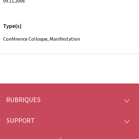
09.11.2006
Type(s)
Conférence Colloque, Manifestation
RUBRIQUES
Pied
RUBRI
de
SUPPORT
SUPP
page