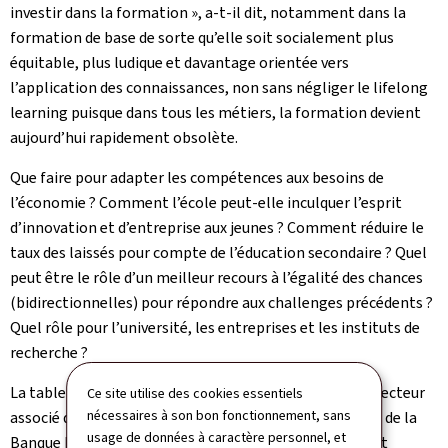
investir dans la formation », a-t-il dit, notamment dans la
formation de base de sorte qu’elle soit socialement plus
équitable, plus ludique et davantage orientée vers
l’application des connaissances, non sans négliger le lifelong
learning puisque dans tous les métiers, la formation devient
aujourd’hui rapidement obsolète.
Que faire pour adapter les compétences aux besoins de
l’économie ? Comment l’école peut-elle inculquer l’esprit
d’innovation et d’entreprise aux jeunes ? Comment réduire le
taux des laissés pour compte de l’éducation secondaire ? Quel
peut être le rôle d’un meilleur recours à l’égalité des chances
(bidirectionnelles) pour répondre aux challenges précédents ?
Quel rôle pour l’université, les entreprises et les instituts de
recherche ?
La table ronde, présidée par Jean-Jacques Mertens, directeur
Ce site utilise des cookies essentiels
nécessaires à son bon fonctionnement, sans
associé de la Direction des projets Industrie et Services de la
usage de données à caractère personnel, et
Banque Européenne d’Investissement, et à laquelle ont