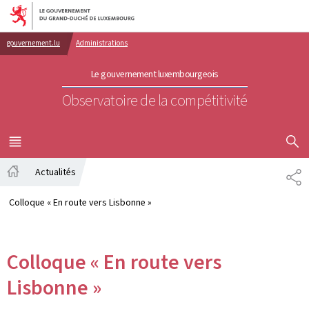
Aller au menu principal
Aller au contenu
gouvernement.lu
Administrations
Le gouvernement luxembourgeois
Observatoire de la compétitivité
AFFICHER
MENU
PRINCIPAL
Actualités
PA
Accueil
Colloque « En route vers Lisbonne »
Colloque « En route vers
Lisbonne »