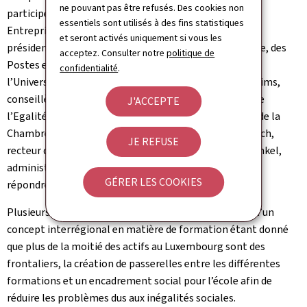
ne pouvant pas être refusés. Des cookies non
participé Pierre Bley, secrétaire général de l’Union des
essentiels sont utilisés à des fins statistiques
Entreprises Luxembourgeoises, Alex Bodry, député et
et seront activés uniquement si vous les
président de la Commission de l’Economie, de l’Energie, des
acceptez. Consulter notre
politique de
Postes et des Sports, Lionel Fontagné, professeur à
confidentialité
.
l’Université Paris 1, Panthéon-Sorbonne, Maddy Mulheims,
conseillère de gouvernement 1re classe au Ministère de
J'ACCEPTE
l’Egalité des Chances , Jean-Claude Reding, président de la
Chambre des Employés Privés et de l’OGBL, Rolf Tarrach,
JE REFUSE
recteur de l’Université du Luxembourg et Claude Wehenkel,
administrateur délégué du CRP Henri Tudor, a tenté de
GÉRER LES COOKIES
répondre à ces questions.
Plusieurs pistes ont été mises en évidence : le besoin d’un
concept interrégional en matière de formation étant donné
que plus de la moitié des actifs au Luxembourg sont des
frontaliers, la création de passerelles entre les différentes
formations et un encadrement social pour l’école afin de
réduire les problèmes dus aux inégalités sociales.