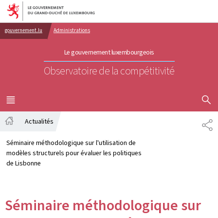
Aller au menu principal
Aller au contenu
gouvernement.lu
Administrations
Le gouvernement luxembourgeois
Observatoire de la compétitivité
AFFICHER
MENU
PRINCIPAL
Actualités
PA
Accueil
Séminaire méthodologique sur l'utilisation de
modèles structurels pour évaluer les politiques
de Lisbonne
Séminaire méthodologique sur