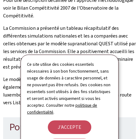
Pour une description détaillée de l'approche méthodologique
voir le Bilan Compétitivité 2007 de l'Observatoire de la
Compétitivité.
La Commission a présenté un tableau récapitulatif des
différentes simulations nationales et les a comparées avec
celles obtenues par le modèle supranational QUEST utilisé par
les services de la Commission. Elle a positivement accueilli les
résultats du modèle de l'Observatoire.
Un deuxième séminaire
Ce site utilise des cookies essentiels
est prévu en fin d'année.
nécessaires à son bon fonctionnement, sans
usage de données à caractère personnel, et
Le modèle LSM et les résultats luxembourgeois seront
ne pouvant pas être refusés. Des cookies non
également présentés lors du troisième colloque
essentiels sont utilisés à des fins statistiques
luxembourgeois sur l'économie de la connaissance "En route
et seront activés uniquement si vous les
vers Lisbonne".
acceptez. Consulter notre
politique de
confidentialité
.
Pour en savoir plus
J'ACCEPTE