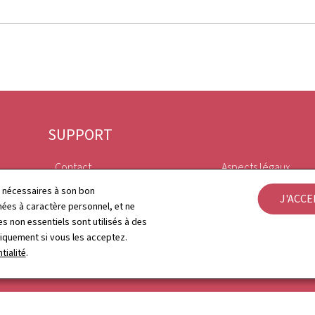
SUPPORT
Contact
Aspects légaux
ls nécessaires à son bon
J'ACC
Plan du site
Déclaration d'access
es à caractère personnel, et ne
s non essentiels sont utilisés à des
À propos du site
Gestion des cookies
niquement si vous les acceptez.
tialité
.