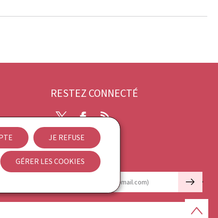
RESTEZ CONNECTÉ
Twitter
Facebook
RSS
EPTE
JE REFUSE
ibilité
GÉRER LES COOKIES
Newsletter
🡒
E-mail
Haut
de