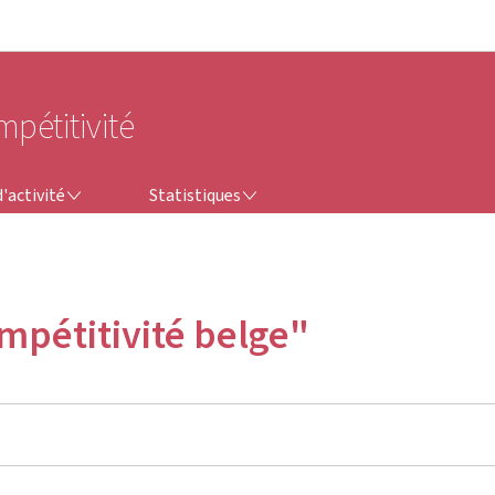
Aller au menu principal
Aller au contenu
mpétitivité
STATISTIQUES
'activité
Statistiques
ompétitivité belge"