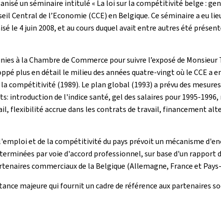
nisé un séminaire intitulé « La loi sur la compétitivité belge : gen
eil Central de l’Economie (CCE) en Belgique. Ce séminaire a eu lie
é le 4 juin 2008, et au cours duquel avait entre autres été présen
es à la Chambre de Commerce pour suivre l’exposé de Monsieur Toll
loppé plus en détail le milieu des années quatre-vingt où le CCE a
la compétitivité (1989). Le plan global (1993) a prévu des mesures 
: introduction de l'indice santé, gel des salaires pour 1995-1996, 
ail, flexibilité accrue dans les contrats de travail, financement alt
e l'emploi et de la compétitivité du pays prévoit un mécanisme d'e
éterminées par voie d'accord professionnel, sur base d'un rapport 
 partenaires commerciaux de la Belgique (Allemagne, France et Pays
nce majeure qui fournit un cadre de référence aux partenaires soci