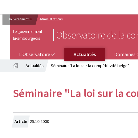
gouvernement.lu
Administrations
Le gouvernement
Observatoire de la co
luxembourgeois
L'OBSERVATOIRE
DOMAINES D'ACTIVITÉ
L'Observatoire
Actualités
Domaines d
Actualités
Séminaire "La loi sur la compétitivité belge"
Accueil
Séminaire "La loi sur la c
Crée
Article
29.10.2008
le