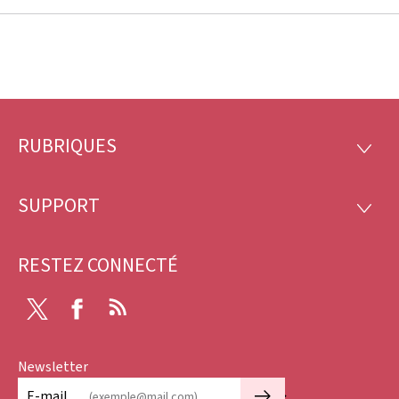
RUBRIQUES
Pied
RUBRI
de
SUPPORT
SUPP
page
RESTEZ CONNECTÉ
Twitter
Facebook
RSS
Newsletter
🡒
E-mail