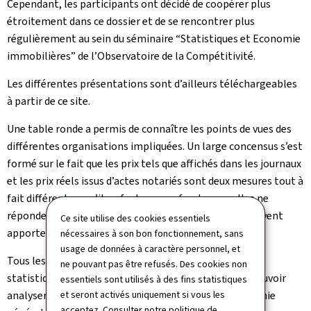
Cependant, les participants ont décidé de coopérer plus
étroitement dans ce dossier et de se rencontrer plus
régulièrement au sein du séminaire “Statistiques et Economie
immobilières” de l’Observatoire de la Compétitivité.
Les différentes présentations sont d’ailleurs téléchargeables
à partir de ce site.
Une table ronde a permis de connaître les points de vues des
différentes organisations impliquées. Un large concensus s’est
formé sur le fait que les prix tels que affichés dans les journaux
et les prix réels issus d’actes notariés sont deux mesures tout à
fait différentes, qu’il ne faut pas confondre, car elles ne
répondent pas aux mêmes finalités. Même si elles peuvent
Ce site utilise des cookies essentiels
apporter un éclairage complémentaire.
nécessaires à son bon fonctionnement, sans
usage de données à caractère personnel, et
Tous les participants ont souligné l’importance de la
ne pouvant pas être refusés. Des cookies non
statistique officielle basée sur des prix réels afin de pouvoir
essentiels sont utilisés à des fins statistiques
analyser l’impact du marché du logement sur l’économie
et seront activés uniquement si vous les
acceptez. Consulter notre
politique de