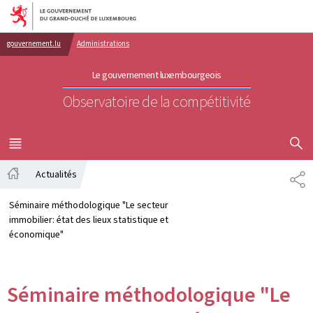
Aller au menu principal
Aller au contenu
gouvernement.lu
Administrations
Le gouvernement luxembourgeois
Observatoire de la compétitivité
AFFICHER
MENU
PRINCIPAL
Actualités
PA
Accueil
Séminaire méthodologique "Le secteur
immobilier: état des lieux statistique et
économique"
Séminaire méthodologique "Le