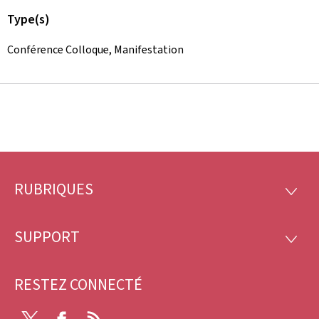
Type(s)
Conférence Colloque, Manifestation
RUBRIQUES
Pied
RUBRI
de
SUPPORT
SUPP
page
RESTEZ CONNECTÉ
Twitter
Facebook
RSS