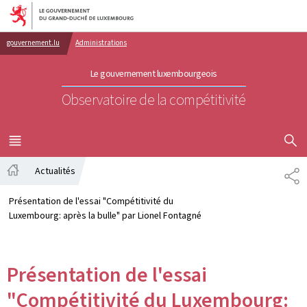
Aller au menu principal
Aller au contenu
gouvernement.lu
Administrations
Le gouvernement luxembourgeois
Observatoire de la compétitivité
AFFICHER
MENU
PRINCIPAL
Actualités
PA
Accueil
Présentation de l'essai "Compétitivité du
Luxembourg: après la bulle" par Lionel Fontagné
Présentation de l'essai
"Compétitivité du Luxembourg: