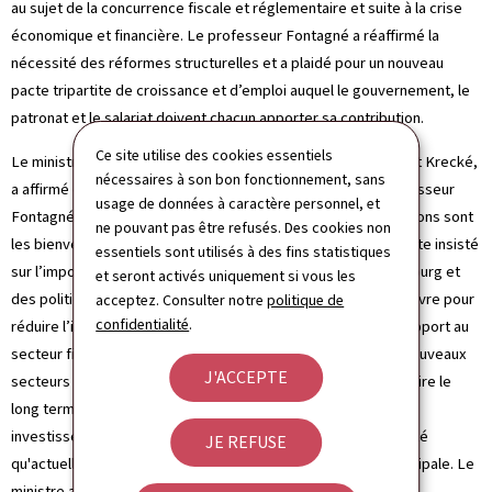
au sujet de la concurrence fiscale et réglementaire et suite à la crise
économique et financière. Le professeur Fontagné a réaffirmé la
nécessité des réformes structurelles et a plaidé pour un nouveau
pacte tripartite de croissance et d’emploi auquel le gouvernement, le
patronat et le salariat doivent chacun apporter sa contribution.
Ce site utilise des cookies essentiels
Le ministre de l’Economie et du Commerce extérieur, Jeannot Krecké,
nécessaires à son bon fonctionnement, sans
a affirmé que “même si je ne partage pas tout ce que le professeur
usage de données à caractère personnel, et
Fontagné a dit, je suis venu écouter ce qu’il a à dire. Ses opinions sont
ne pouvant pas être refusés. Des cookies non
les bienvenues, même si elles dérangent". Le ministre a ensuite insisté
essentiels sont utilisés à des fins statistiques
sur l’importance majeure d’un tissu industriel fort au Luxembourg et
et seront activés uniquement si vous les
des politiques de spécialisation multisectorielle mises en oeuvre pour
acceptez. Consulter notre
politique de
confidentialité
.
réduire l’impact de la forte dépéndance de l’économie par rapport au
secteur financier. Il a rappelé que les effets positifs de ces nouveaux
J'ACCEPTE
secteurs ne se feront cependant sentir que dans le moyen voire le
long terme, et qu'ils nécessiteront dans l'immédiat des
investissements initiaux importants. Dans ce cadre, il a rappelé
JE REFUSE
qu'actuellement, l’emploi constitue notre préoccupation principale. Le
ministre a finalement expliqué que la résistance aux réformes,