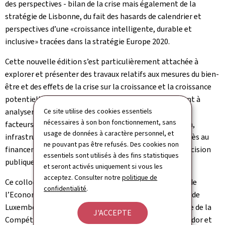
des perspectives - bilan de la crise mais également de la
stratégie de Lisbonne, du fait des hasards de calendrier et
perspectives d’une «croissance intelligente, durable et
inclusive» tracées dans la stratégie Europe 2020.
Cette nouvelle édition s’est particulièrement attachée à
explorer et présenter des travaux relatifs aux mesures du bien-
être et des effets de la crise sur la croissance et la croissance
potentielle. Plus précisément, des contributions visant à
analyser ou évaluer les conséquences de la crise sur les
Ce site utilise des cookies essentiels
nécessaires à son bon fonctionnement, sans
facteurs de croissance endogène (recherche, éducation,
usage de données à caractère personnel, et
infrastructures, ... ), dynamiques entrepreneuriales, accès au
ne pouvant pas être refusés. Des cookies non
financement des entreprises et impacts sur et de la décision
essentiels sont utilisés à des fins statistiques
publique ont plus particulièrement été appréciées.
et seront activés uniquement si vous les
acceptez. Consulter notre
politique de
Ce colloque était placé sous le patronage du ministre de
confidentialité
.
l’Economie et du Commerce extérieur du Grand-Duché de
Luxembourg et a bénéficié du soutien de l’Observatoire de la
J'ACCEPTE
Compétitivité, du Centre de Recherche Public Henri Tudor et