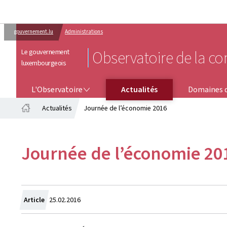
gouvernement.lu
Administrations
Le gouvernement
Observatoire de la co
luxembourgeois
L'OBSERVATOIRE
DOMAINES D'ACTIVITÉ
L'Observatoire
Actualités
Domaines d
Actualités
Journée de l’économie 2016
Accueil
Journée de l’économie 20
Crée
Article
25.02.2016
le