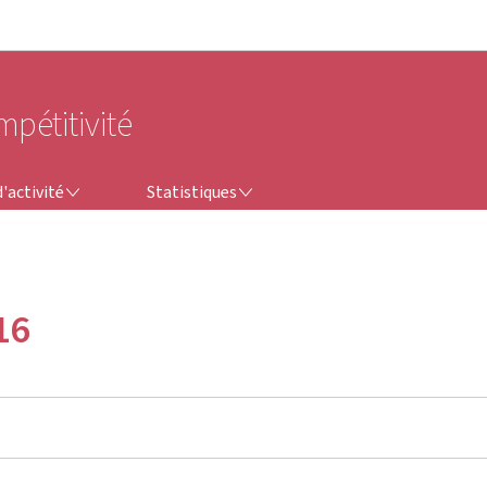
Aller au menu principal
Aller au contenu
mpétitivité
STATISTIQUES
'activité
Statistiques
16