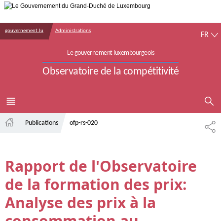
Aller au menu principal
Aller au contenu
FR
gouvernement.lu
Administrations
FR
Le gouvernement luxembourgeois
Observatoire de la compétitivité
AFFICHER 
MENU
PRINCIPAL
Publications
ofp-rs-020
PA
Accueil
Rapport de l'Observatoire
de la formation des prix:
Analyse des prix à la
consommation au