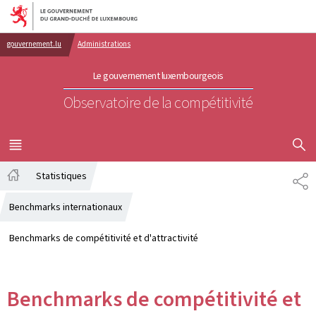
Aller au menu principal
Aller au contenu
gouvernement.lu
Administrations
Le gouvernement luxembourgeois
Observatoire de la compétitivité
AFFICHER
MENU
PRINCIPAL
Statistiques
PA
Accueil
Benchmarks internationaux
Benchmarks de compétitivité et d'attractivité
Benchmarks de compétitivité et