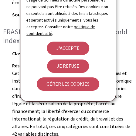
usage de données à caractère personnel, et
économies ouvertes et les peuples habilités.
ne pouvant pas être refusés. Des cookies non
essentiels sont utilisés à des fins statistiques
Source:
The Legatum Prosperity Index
et seront activés uniquement si vous les
acceptez. Consulter notre
politique de
FRASER - Economic freedom in the world
confidentialité
.
index
J'ACCEPTE
Classement:
15/165 (2021)
Résumé:
JE REFUSE
Cet indice mesure le degré selon lequel les politiques et
institutions nationales supportent la liberté économique
GÉRER LES COOKIES
dans un pays. Il est composé de cinq grandes catégories
d'indicateurs: la taille du gouvernement ; la structure
légale et la sécurisation de la propriété; l'accès au
financement; la liberté d'exercer du commerce
international; la régulation du crédit, du travail et des
affaires. En total, ces cinq catégories sont constituées de
42 variables distinctes.