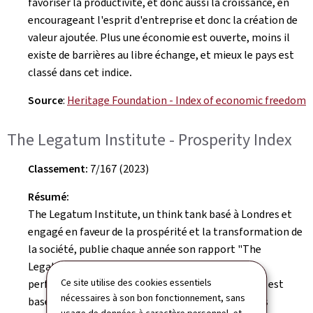
favoriser la productivité, et donc aussi la croissance, en
encourageant l'esprit d'entreprise et donc la création de
valeur ajoutée. Plus une économie est ouverte, moins il
existe de barrières au libre échange, et mieux le pays est
classé dans cet indice
.
Source
:
Heritage Foundation - Index of economic freedom
The Legatum Institute - Prosperity Index
Classement:
7/167 (2023)
Résumé:
The Legatum Institute, un think tank basé à Londres et
engagé en faveur de la prospérité et la transformation de
la société, publie chaque année son rapport "The
Legatum Prosperity Index". Cet indice évalue la
Ce site utilise des cookies essentiels
performance des pays en matière de prospérité et est
nécessaires à son bon fonctionnement, sans
basé sur trois domaines: les sociétés inclusives, les