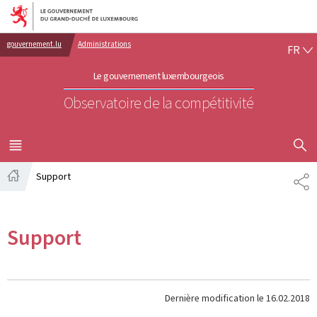
Aller au menu principal
Aller au contenu
FR
gouvernement.lu
Administrations
FR
Le gouvernement luxembourgeois
Observatoire de la compétitivité
AFFICHER
MENU
PRINCIPAL
Support
PA
Accueil
Support
Dernière modification le
16.02.2018