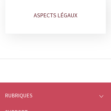
ASPECTS LÉGAUX
RUBRIQUES
Pied
RUBRI
de