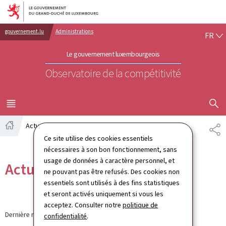
Aller au menu principal
Aller au contenu
FR
gouvernement.lu
Administrations
FR
Le gouvernement luxembourgeois
Observatoire de la compétitivité
AFFICHER
MENU
PRINCIPAL
Actualités
PA
Accueil
Ce site utilise des cookies essentiels
nécessaires à son bon fonctionnement, sans
usage de données à caractère personnel, et
Actualités
ne pouvant pas être refusés. Des cookies non
essentiels sont utilisés à des fins statistiques
et seront activés uniquement si vous les
acceptez. Consulter notre
politique de
Dernière modification le
12.09.2024
confidentialité
.