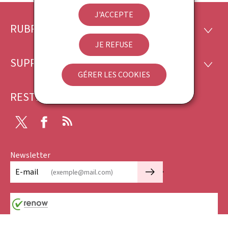
J'ACCEPTE
RUBRIQUES
Pied
RUBRI
JE REFUSE
de
SUPPORT
SUPP
page
GÉRER LES COOKIES
RESTEZ CONNECTÉ
Twitter
Facebook
RSS
Newsletter
🡒
E-mail